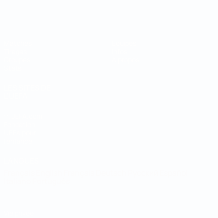
Coupe du Monde de Futsal
Matches
Équipes
Tirages
Infos
Groupes
À propos
Stats
LES SITES DE
L'UEFA
fr.UEFA.com
Fondation
UEFA pour
l'enfance
LANGUES
Français
English
Français
Deutsch
Русский
Español
Italiano
Português
Vie privée