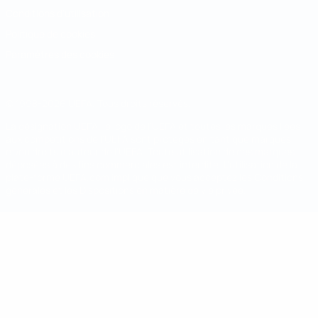
Conditions d'utilisation
Politique de cookies
Paramètres des cookies
© 1998-2026 UEFA. Tous droits réservés.
La désignation UEFA, le logo de l'UEFA et toutes les marques liées
aux compétitions de l'UEFA sont protégés en tant que marques
et/ou droits d'auteur de l'UEFA. Toute utilisation de ces marques
déposées à des fins commerciales est interdite. L'utilisation de la
plate-forme UEFA.com implique que vous acceptez les Conditions
générales et les Dispositions en matière de vie privée.