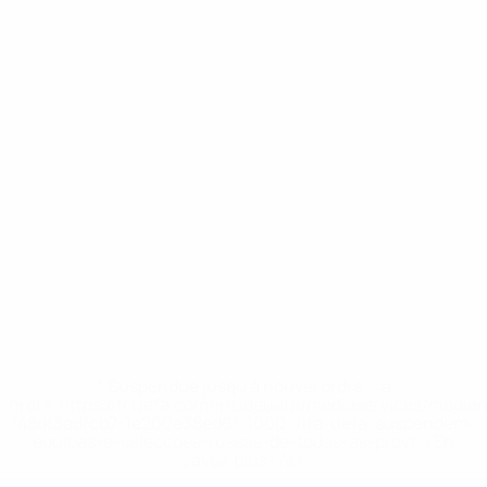
* Suspendue jusqu'à nouvel ordre. <a
href='https://fr.uefa.com/insideuefa/mediaservices/media
148df3adfcb7-1e200e38ed6f-1000--fifa-uefa-suspendem-
equipas-e-seleccoes-russas-de-todas-as-prov/' >En
savoir plus</a>