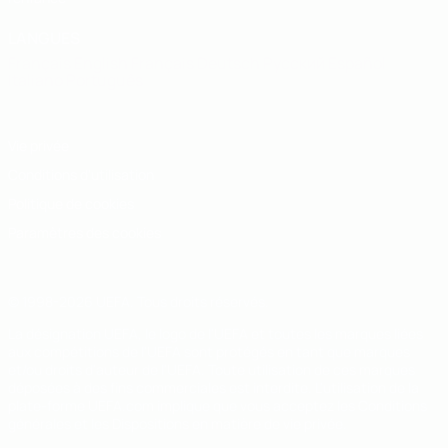
LANGUES
Français
English
Français
Deutsch
Русский
Español
Italiano
Português
Vie privée
Conditions d'utilisation
Politique de cookies
Paramètres des cookies
© 1998-2026 UEFA. Tous droits réservés.
La désignation UEFA, le logo de l'UEFA et toutes les marques liées
aux compétitions de l'UEFA sont protégés en tant que marques
et/ou droits d'auteur de l'UEFA. Toute utilisation de ces marques
déposées à des fins commerciales est interdite. L'utilisation de la
plate-forme UEFA.com implique que vous acceptez les Conditions
générales et les Dispositions en matière de vie privée.