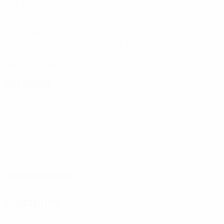
Matches joués
Tirs
4 moy. par match
1
1
Passes décisives
Cartons jaunes
0,34 moy. par match
0,34 moy. par match
0
Cartons rouges
Attaque
Distribution
Discipline
1
0