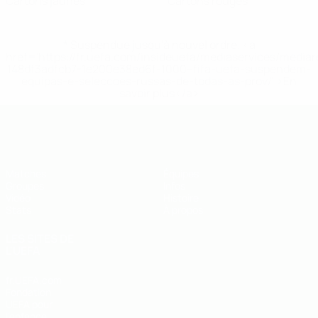
Cartons jaunes
Cartons rouges
* Suspendue jusqu'à nouvel ordre. <a
href='https://fr.uefa.com/insideuefa/mediaservices/media
148df3adfcb7-1e200e38ed6f-1000--fifa-uefa-suspendem-
equipas-e-seleccoes-russas-de-todas-as-prov/' >En
savoir plus</a>
EURO de futsal des moins de 19 ans 
Matches
Équipes
Groupes
Infos
Vidéo
Histoire
Stats
À propos
LES SITES DE
L'UEFA
fr.UEFA.com
Fondation
UEFA pour
l'enfance