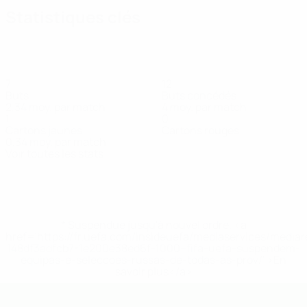
Statistiques clés
7
12
Buts
Buts concédés
2,34 moy. par match
4 moy. par match
1
0
Cartons jaunes
Cartons rouges
0,34 moy. par match
Voir toutes les stats
Effectif
Baimpakis
Bechrakis
Filippatos
Georgousis
Gerolymos
Gialidis
Attaquant
Défenseur
Attaquant
Gardien
Défenseur
Défenseur
* Suspendue jusqu'à nouvel ordre. <a
href='https://fr.uefa.com/insideuefa/mediaservices/media
148df3adfcb7-1e200e38ed6f-1000--fifa-uefa-suspendem-
equipas-e-seleccoes-russas-de-todas-as-prov/' >En
savoir plus</a>
EURO de futsal des moins de 19 ans 