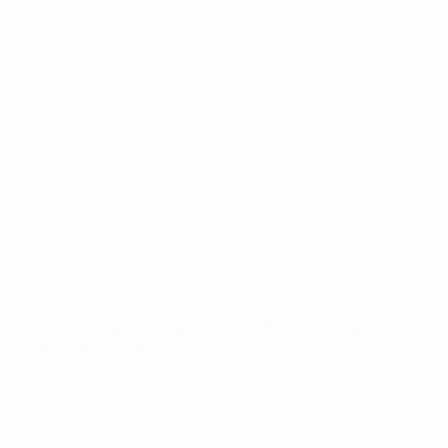
Matches
Équipes
Groupes
Infos
Vidéo
Histoire
Stats
À propos
LES SITES DE
L'UEFA
fr.UEFA.com
Fondation
UEFA pour
l'enfance
LANGUES
Français
English
Français
Deutsch
Русский
Español
Italiano
Português
Vie privée
Conditions d'utilisation