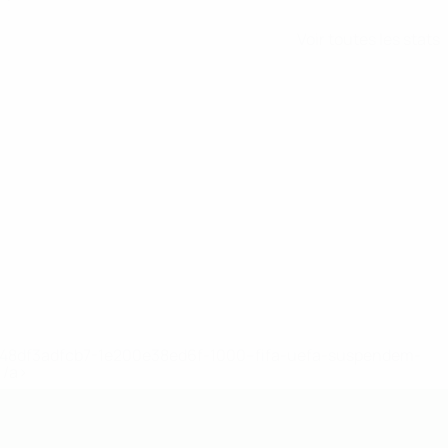
Voir toutes les stats
2-148df3adfcb7-1e200e38ed6f-1000--fifa-uefa-suspendem-
</a>