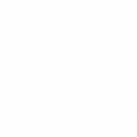
Statistiques clés
3
Matches joués
0
Cartons rouges
* Suspendue jusqu'à nouvel ordre. <a href='https://fr
equ
EURO de futsal des moins de 19 ans 