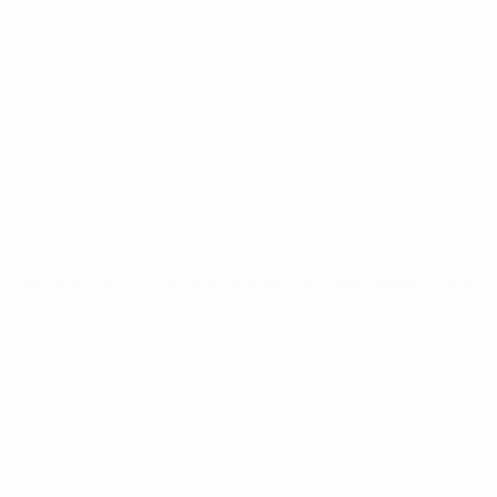
Matches
Groupes
Vidéo
Stats
LES SITES DE L'UEFA
fr.UEFA.com
Fondation UEFA pour l'enfance
LANGUES
Français
English
Français
Deutsch
Русский
Español
Italiano
Vie privée
Conditions d'utilisation
Politique de cookies
Paramètres des cookies