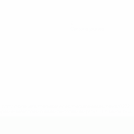
0
Cartons jaunes
.uefa.com/insideuefa/mediaservices/mediareleases/news/027
ipas-e-seleccoes-russas-de-todas-as-prov/' >En savoir plus
de l’UEFA