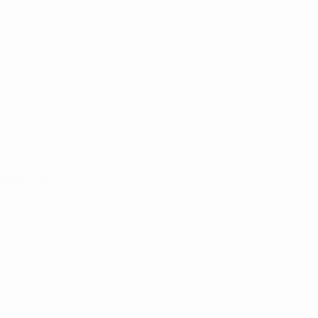
Équipes
Infos
Histoire
À propos
Português