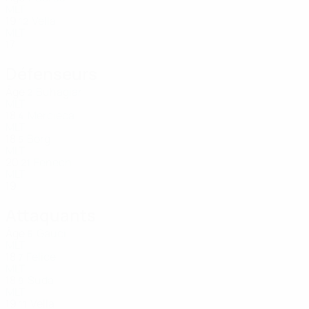
MLT
19
Vella
12
MLT
17
Défenseurs
Âge
Buhagiar
2
MLT
18
Mercieca
4
MLT
18
Borg
5
MLT
20
Fenech
21
MLT
19
Attaquants
Âge
Gauci
6
MLT
18
Felice
7
MLT
18
Suda
9
MLT
19
Vella
11