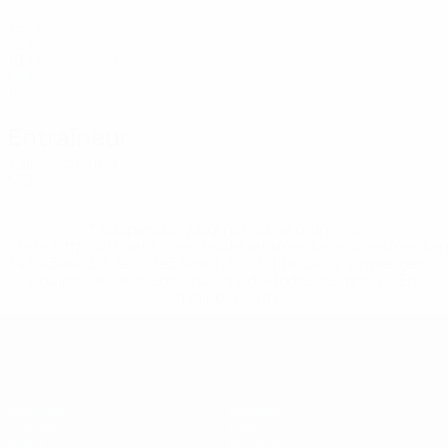
MLT
19
Coulaud
13
MLT
19
Abo Assaf
14
MLT
19
Entraîneur
Carlo Scicluna
MLT
* Suspendue jusqu'à nouvel ordre. <a
href='https://fr.uefa.com/insideuefa/mediaservices/media
148df3adfcb7-1e200e38ed6f-1000--fifa-uefa-suspendem-
equipas-e-seleccoes-russas-de-todas-as-prov/' >En
savoir plus</a>
EURO de futsal des moins de 19 ans 
Matches
Équipes
Groupes
Infos
Vidéo
Histoire