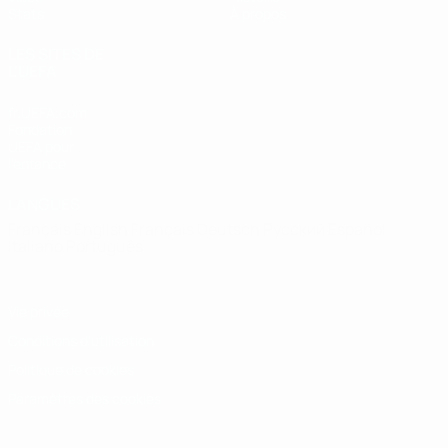
Stats
À propos
LES SITES DE
L'UEFA
fr.UEFA.com
Fondation
UEFA pour
l'enfance
LANGUES
Français
English
Français
Deutsch
Русский
Español
Italiano
Português
Vie privée
Conditions d'utilisation
Politique de cookies
Paramètres des cookies