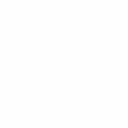
ROU
19
Korodi
12
ROU
20
Défenseurs
Âge
Kis
6
ROU
20
Fazakas
7
ROU
17
Balint
8
ROU
19
Alexandru
9
ROU
20
Todeciu
10
ROU
20
Curticapean
14
ROU
20
Attaquants
Âge
Butiurca
3
ROU
18
Soos
5