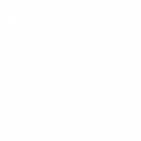
Stats
À propos
LES SITES DE
L'UEFA
fr.UEFA.com
Fondation
UEFA pour
l'enfance
LANGUES
Français
English
Français
Deutsch
Русский
Español
Italiano
Português
Vie privée
Conditions d'utilisation
Politique de cookies
Paramètres des cookies