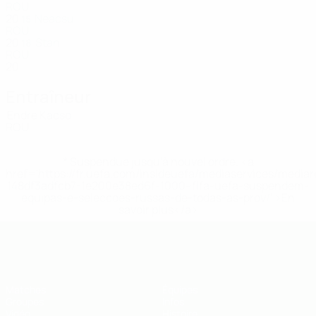
ROU
20
Neacsu
15
ROU
20
Stan
18
ROU
20
Entraîneur
Endre Kacso
ROU
* Suspendue jusqu'à nouvel ordre. <a
href='https://fr.uefa.com/insideuefa/mediaservices/media
148df3adfcb7-1e200e38ed6f-1000--fifa-uefa-suspendem-
equipas-e-seleccoes-russas-de-todas-as-prov/' >En
savoir plus</a>
EURO de futsal des moins de 19 ans 
Matches
Équipes
Groupes
Infos
Vidéo
Histoire