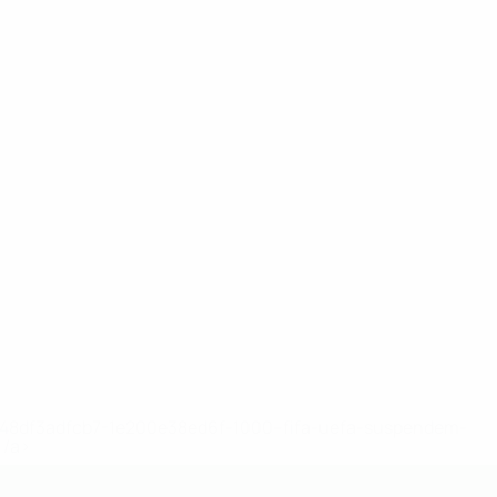
Voir l'effectif complet
T. Kolski
Veni
Viaud
Attaquant
Gardien
Attaquant
2-148df3adfcb7-1e200e38ed6f-1000--fifa-uefa-suspendem-
</a>