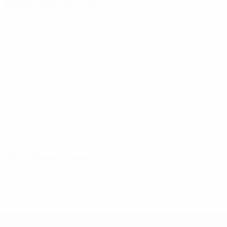
Statistiques clés
9
Buts
3 moy. par match
6
Cartons jaunes
2 moy. par match
Voir toutes les stats
Effectif
E. Kolski
El Kaïm Billah
Laghmouche
Le Pessot
M
Attaquant
Attaquant
Attaquant
Défenseur
At
Dernières news
* Suspendue jusqu'à nouvel ordre. <a href='https://fr
equ
EURO de futsal des moins de 19 ans 