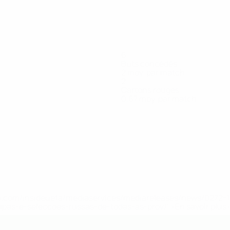
6
Buts concédés
2 moy. par match
2
Cartons rouges
0,67 moy. par match
egrous
Mohamed
Oubrik
Raho Moussa
Ramsamy
taquant
Attaquant
Attaquant
Gardien
Adam
Défenseur
.uefa.com/insideuefa/mediaservices/mediareleases/news/027
ipas-e-seleccoes-russas-de-todas-as-prov/' >En savoir plus
de l’UEFA