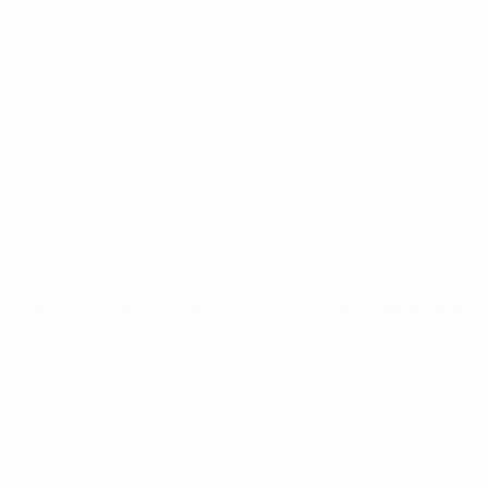
Matches
Groupes
Vidéo
Stats
LES SITES DE L'UEFA
fr.UEFA.com
Fondation UEFA pour l'enfance
LANGUES
Français
English
Français
Deutsch
Русский
Español
Italiano
Vie privée
Conditions d'utilisation
Politique de cookies
Paramètres des cookies