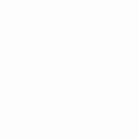
Équipes
Infos
Histoire
À propos
Português