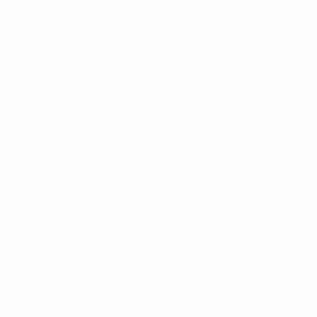
EURO de futsal des moins de 19 ans 
Matches
Équipes
Groupes
Infos
Vidéo
Histoire
Stats
À propos
LES SITES DE
L'UEFA
fr.UEFA.com
Fondation
UEFA pour
l'enfance
LANGUES
Français
English
Français
Deutsch
Русский
Español
Italiano
Português
Vie privée