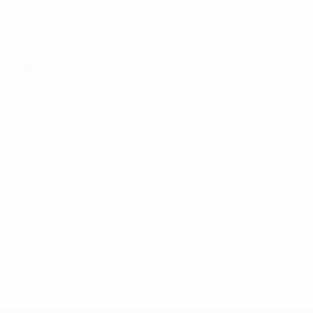
DATE DE NAISSANCE
06/11/1985 (40)
Statistiques clés
Voir toutes les stats
2
0
Matches joués
Cartons jaunes
0
Cartons rouges
* Suspendue jusqu'à nouvel ordre. <a
href='https://fr.uefa.com/insideuefa/mediaservices/media
148df3adfcb7-1e200e38ed6f-1000--fifa-uefa-suspendem-
equipas-e-seleccoes-russas-de-todas-as-prov/' >En
savoir plus</a>