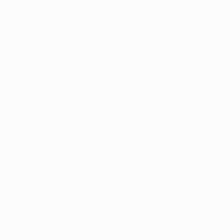
EURO de futsal
Matches
Infos
Tirages
Histoire
Groupes
À propos
Vidéo
Boutique
Stats
Équipes
LES SITES DE
L'UEFA
fr.UEFA.com
Fondation
UEFA pour
l'enfance
LANGUES
Français
English
Français
Deutsch
Русский
Español
Italiano
Português