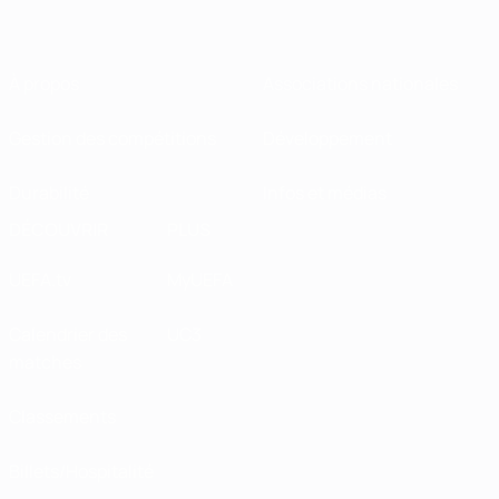
À propos
Associations nationales
Gestion des compétitions
Développement
Durabilité
Infos et médias
DÉCOUVRIR
PLUS
UEFA.tv
MyUEFA
Calendrier des
UC3
matches
Classements
Billets/Hospitalité