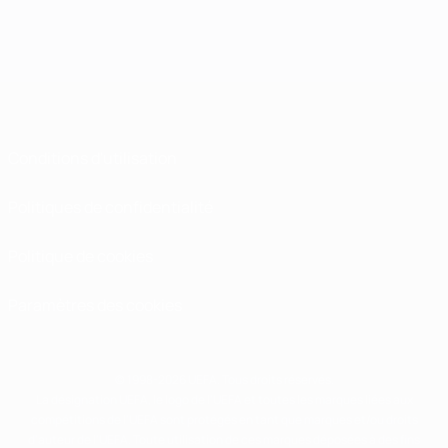
Conditions d'utilisation
Politiques de confidentialité
Politique de cookies
Paramètres des cookies
© 1998-2026 UEFA. Tous droits réservés.
La désignation UEFA, le logo de l'UEFA et toutes les marques liées aux
compétitions de l'UEFA sont protégés en tant que marques et/ou droits
d'auteur de l'UEFA. Toute utilisation de ces marques déposées à des fins