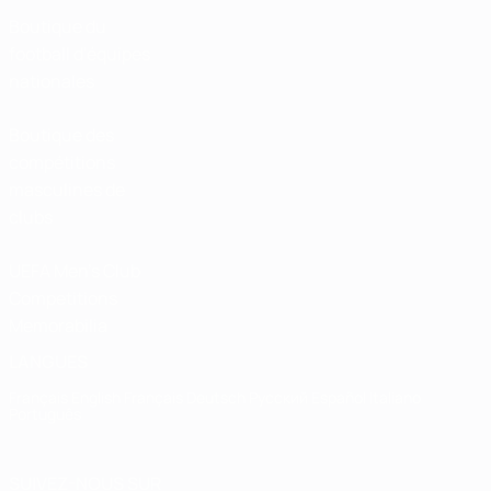
Boutique du
football d'équipes
nationales
Boutique des
compétitions
masculines de
clubs
UEFA Men's Club
Competitions
Memorabilia
LANGUES
Français
English
Français
Deutsch
Русский
Español
Italiano
Português
SUIVEZ-NOUS SUR