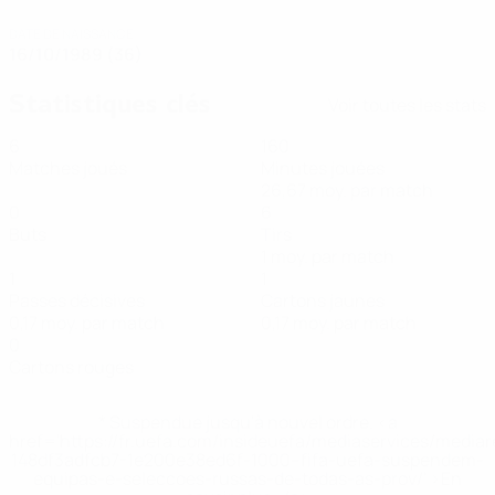
DATE DE NAISSANCE
16/10/1989 (36)
Statistiques clés
Voir toutes les stats
6
160
Matches joués
Minutes jouées
26,67 moy. par match
0
6
Buts
Tirs
1 moy. par match
1
1
Passes décisives
Cartons jaunes
0,17 moy. par match
0,17 moy. par match
0
Cartons rouges
* Suspendue jusqu'à nouvel ordre. <a
href='https://fr.uefa.com/insideuefa/mediaservices/media
148df3adfcb7-1e200e38ed6f-1000--fifa-uefa-suspendem-
equipas-e-seleccoes-russas-de-todas-as-prov/' >En