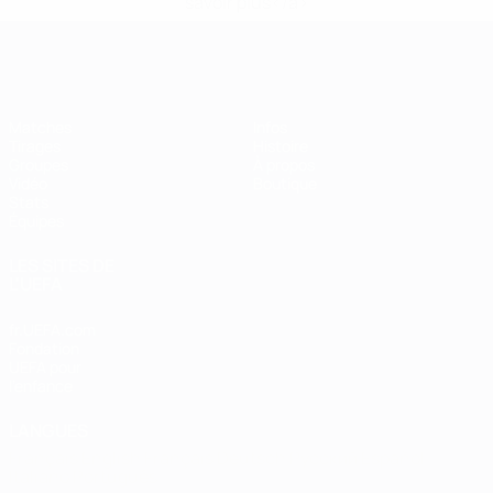
savoir plus</a>
EURO de futsal
Matches
Infos
Tirages
Histoire
Groupes
À propos
Vidéo
Boutique
Stats
Équipes
LES SITES DE
L'UEFA
fr.UEFA.com
Fondation
UEFA pour
l'enfance
LANGUES
Français
English
Français
Deutsch
Русский
Español
Italiano
Português