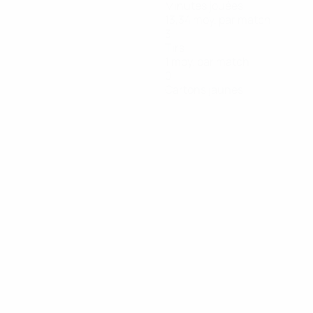
Minutes jouées
13,34 moy. par match
3
Tirs
1 moy. par match
0
Cartons jaunes