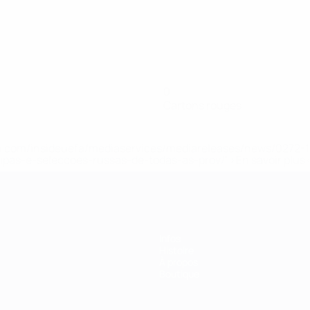
0
Cartons rouges
.uefa.com/insideuefa/mediaservices/mediareleases/news/027
ipas-e-seleccoes-russas-de-todas-as-prov/' >En savoir plus
Infos
Histoire
À propos
Boutique