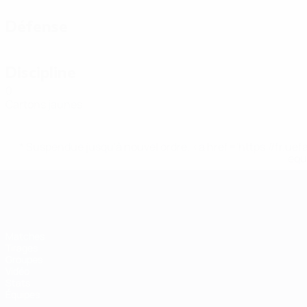
Défense
Discipline
0
Cartons jaunes
* Suspendue jusqu'à nouvel ordre. <a href='https://fr
equ
EURO de futsal
Matches
Tirages
Groupes
Vidéo
Stats
Équipes