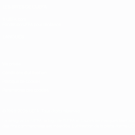
LES SITES DE L'UEFA
fr.UEFA.com
Fondation UEFA pour l'enfance
LANGUES
Français
English
Français
Deutsch
Русский
Español
Italiano
Vie privée
Conditions d'utilisation
Politique de cookies
Paramètres des cookies
© 1998-2026 UEFA. Tous droits réservés.
La désignation UEFA, le logo de l'UEFA et toutes les marques liées a
des fins commerciales est interdite. L'utilisation de la plate-forme U