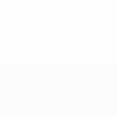
2-148df3adfcb7-1e200e38ed6f-1000--fifa-uefa-suspendem-
</a>