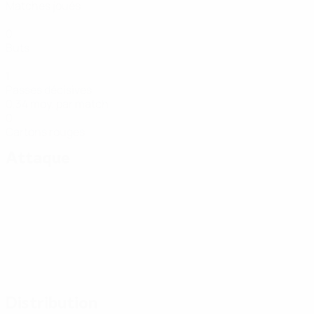
Matches joués
0
Buts
1
Passes décisives
0,34 moy. par match
0
Cartons rouges
Attaque
Distribution