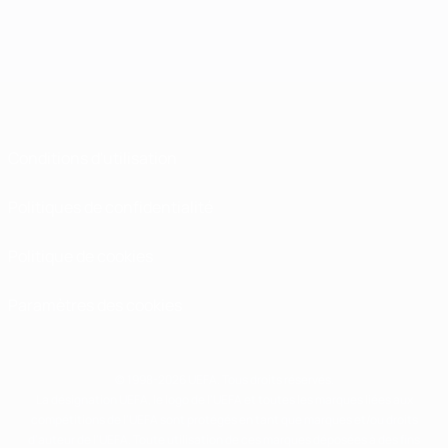
Conditions d'utilisation
Politiques de confidentialité
Politique de cookies
Paramètres des cookies
© 1998-2026 UEFA. Tous droits réservés.
La désignation UEFA, le logo de l'UEFA et toutes les marques liées aux
compétitions de l'UEFA sont protégés en tant que marques et/ou droits
d'auteur de l'UEFA. Toute utilisation de ces marques déposées à des fins