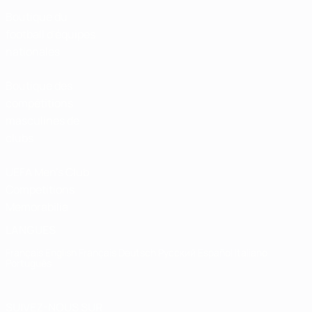
Boutique du
football d'équipes
nationales
Boutique des
compétitions
masculines de
clubs
UEFA Men's Club
Competitions
Memorabilia
LANGUES
Français
English
Français
Deutsch
Русский
Español
Italiano
Português
SUIVEZ-NOUS SUR