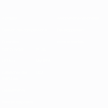
À propos
Associations nationales
Gestion des compétitions
Développement
Durabilité
Infos et médias
DÉCOUVRIR
PLUS
UEFA.tv
MyUEFA
Calendrier des
UC3
matches
Classements
Billets/Hospitalité