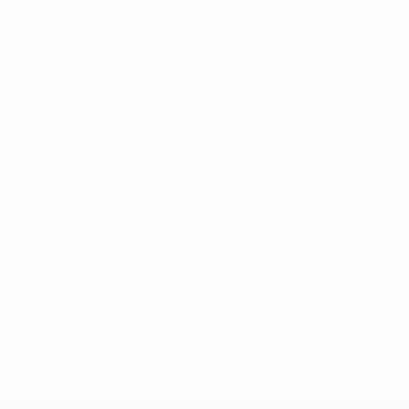
Championnat d'Europe de futsal de l'UEFA
jeu. 11 avr. 2024
·
Tour préliminaire
* Suspendue jusqu'à nouvel ordre. <a
href='https://fr.uefa.com/insideuefa/mediaservices/media
148df3adfcb7-1e200e38ed6f-1000--fifa-uefa-suspendem-
equipas-e-seleccoes-russas-de-todas-as-prov/' >En
savoir plus</a>