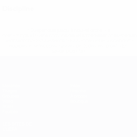
Discipline
* Suspendue jusqu'à nouvel ordre. <a
href='https://fr.uefa.com/insideuefa/mediaservices/media
148df3adfcb7-1e200e38ed6f-1000--fifa-uefa-suspendem-
equipas-e-seleccoes-russas-de-todas-as-prov/' >En
savoir plus</a>
EURO de futsal
Matches
Infos
Tirages
Histoire
Groupes
À propos
Vidéo
Boutique
Stats
Équipes
LES SITES DE
L'UEFA