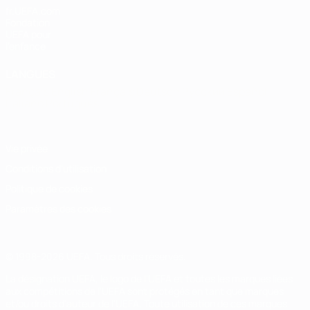
fr.UEFA.com
Fondation
UEFA pour
l'enfance
LANGUES
Français
English
Français
Deutsch
Русский
Español
Italiano
Português
Vie privée
Conditions d'utilisation
Politique de cookies
Paramètres des cookies
© 1998-2026 UEFA. Tous droits réservés.
La désignation UEFA, le logo de l'UEFA et toutes les marques liées
aux compétitions de l'UEFA sont protégés en tant que marques
et/ou droits d'auteur de l'UEFA. Toute utilisation de ces marques