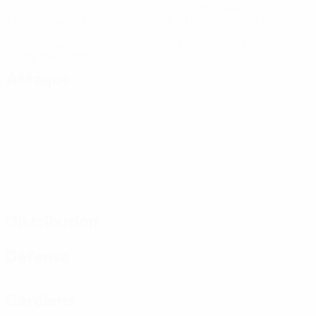
Buts
Buts concédés
3,17 moy. par match
2,84 moy. par match
12
0
Cartons jaunes
Cartons rouges
2 moy. par match
Attaque
Distribution
Défense
Gardiens