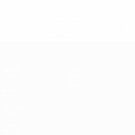
* Suspendue jusqu'à nouvel ordre. <a
href='https://fr.uefa.com/insideuefa/mediaservices/media
148df3adfcb7-1e200e38ed6f-1000--fifa-uefa-suspendem-
equipas-e-seleccoes-russas-de-todas-as-prov/' >En
savoir plus</a>
EURO de futsal
Matches
Infos
Tirages
Histoire
Groupes
À propos
Vidéo
Boutique
Stats
Équipes
LES SITES DE
L'UEFA
fr.UEFA.com
Fondation