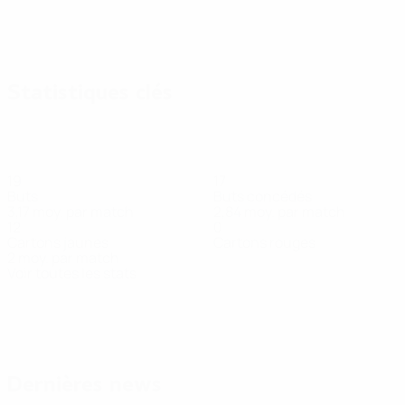
Statistiques clés
19
17
Buts
Buts concédés
3,17 moy. par match
2,84 moy. par match
12
0
Cartons jaunes
Cartons rouges
2 moy. par match
Voir toutes les stats
Effectif
Attahiri
Attahiri
Bouhalhoul
Boukhari
Bouzambou
Ceyar
C
Défenseur
Défenseur
Défenseur
Attaquant
Attaquant
Défenseur
A
Dernières news