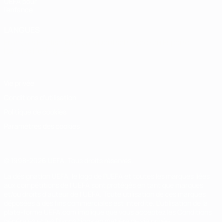
UEFA pour
l'enfance
LANGUES
Français
English
Français
Deutsch
Русский
Español
Italiano
Português
Vie privée
Conditions d'utilisation
Politique de cookies
Paramètres des cookies
© 1998-2026 UEFA. Tous droits réservés.
La désignation UEFA, le logo de l'UEFA et toutes les marques liées
aux compétitions de l'UEFA sont protégés en tant que marques
et/ou droits d'auteur de l'UEFA. Toute utilisation de ces marques
déposées à des fins commerciales est interdite. L'utilisation de la
plate-forme UEFA.com implique que vous acceptez les Conditions
générales et les Dispositions en matière de vie privée.