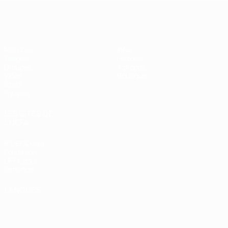
EURO de futsal
Matches
Infos
Tirages
Histoire
Groupes
À propos
Vidéo
Boutique
Stats
Équipes
LES SITES DE
L'UEFA
fr.UEFA.com
Fondation
UEFA pour
l'enfance
LANGUES
Français
English
Français
Deutsch
Русский
Español
Italiano
Português