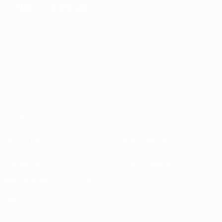
Notre stratégie
À propos
Associations nationales
Gestion des compétitions
Développement
Durabilité
Infos et médias
DÉCOUVRIR
PLUS
UEFA.tv
MyUEFA