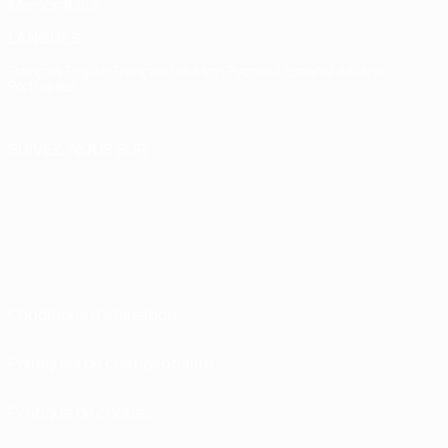
Memorabilia
LANGUES
Français
English
Français
Deutsch
Русский
Español
Italiano
Português
SUIVEZ-NOUS SUR
Conditions d'utilisation
Politiques de confidentialité
Politique de cookies