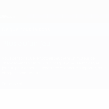
Passer
au
contenu
principal
Home
Ce que nous faisons
Plus qu’un jeu
Nous pensons que le football peut être un moteur de
changements positifs. Pour chaque joueuse et chaque
joueur, pour chaque supportrice et chaque supporter, pour
chaque communauté.
En savoir plus