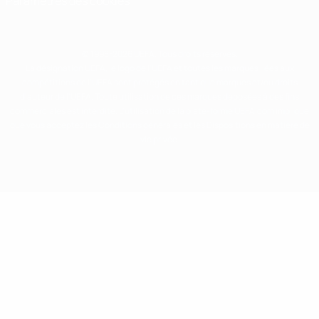
Paramètres des cookies
© 1998-2026 UEFA. Tous droits réservés.
La désignation UEFA, le logo de l'UEFA et toutes les marques liées aux
compétitions de l'UEFA sont protégés en tant que marques et/ou droits
d'auteur de l'UEFA. Toute utilisation de ces marques déposées à des fins
commerciales est interdite. L'utilisation de la plate-forme UEFA.com implique
que vous acceptez les Conditions générales et les Dispositions en matière de
vie privée.