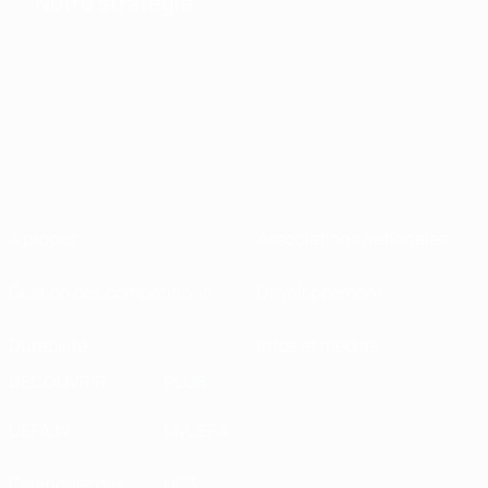
Notre stratégie
À propos
Associations nationales
Gestion des compétitions
Développement
Durabilité
Infos et médias
DÉCOUVRIR
PLUS
UEFA.tv
MyUEFA
Calendrier des
UC3