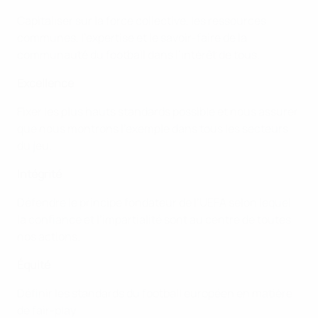
Capitaliser sur la force collective, les ressources
communes, l’expertise et le savoir-faire de la
communauté du football dans l’intérêt de tous.
Excellence
Fixer les plus hauts standards possible et nous assurer
que nous montrons l’exemple dans tous les secteurs
du jeu.
Intégrité
Défendre le principe fondateur de l’UEFA selon lequel
la confiance et l’impartialité sont au centre de toutes
nos actions.
Équité
Définir les standards du football européen en matière
de fair-play.