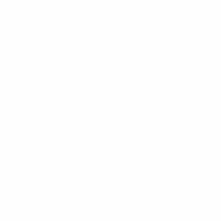
Getty Images
Nos valeurs définissent les principes qui guident la
mission de l’UEFA. Elles sont au cœur de tous nos
objectifs, toutes nos décisions et toutes nos actions.
Elles constituent une source d’inspiration non
seulement pour nos 55 associations membres, mais
aussi pour l’ensemble de la communauté du football
européen.
Respect
Reconnaître et favoriser la diversité dans la culture et
les traditions, traiter chacune et chacun avec dignité
et respect, et toujours mettre les personnes au
premier plan.
Égalité