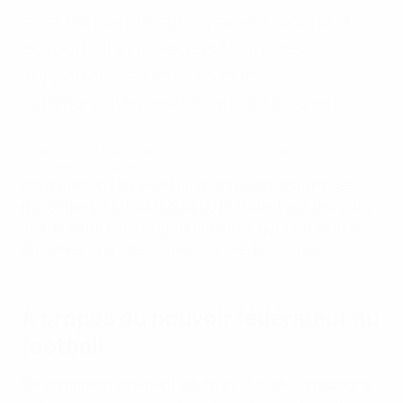
s’est concentré sur le pouvoir fédérateur
du football et la nécessité que les
supporters, les joueurs et les
communautés restent au cœur du jeu.
Le discours d’Aleksander Čeferin au Congrès de l’UEFA, à
Bruxelles (en anglais)
Nous mettons en avant ci-après quelques-uns des
messages clés du discours du président aux délégués
lors de notre 50e Congrès ordinaire, qui s’est tenu à
Bruxelles, une ville en plein centre de l’Europe.
À propos du pouvoir fédérateur du
football
On comprend aisément pourquoi l’Union européenne