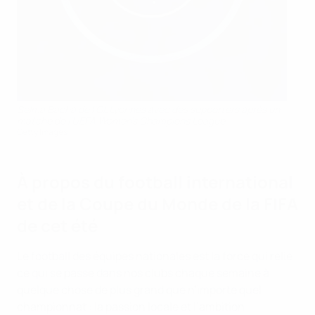
Selma Bacha de l’OL Lyonnes avec des supporters après un
matche de l’UEFA Women's Champions League
Getty Images
À propos du football international
et de la Coupe du Monde de la FIFA
de cet été
Le football des équipes nationales est la force qui relie
ce qui se passe dans nos clubs chaque semaine à
quelque chose de plus grand que n’importe quel
championnat : la passion locale et l’ambition