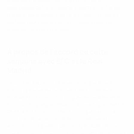
quelques privilégiés. Les compétitions sont
développées de façon ouverte, collectivement et de
manière responsable. Elles ne sont pas conçues en
solitaire, négociées en secret ni développées par
quelques-uns pour une élite.
À propos de l’accord de cette
semaine avec EFC et le Real
Madrid
Je suis très heureux à titre personnel que le Real
Madrid et Barcelone reviennent dans la famille du
football. Nous étions tous fatigués de ces différends.
Nous avions quelques désaccords avec le président du
Real Madrid, Florentino Perez, mais que ce soit clair,
nous n’avons jamais cessé de nous estimer, et nous
avons toujours gardé la passion du football. Encore
une fois, celui qui sort vainqueur de cette situation est