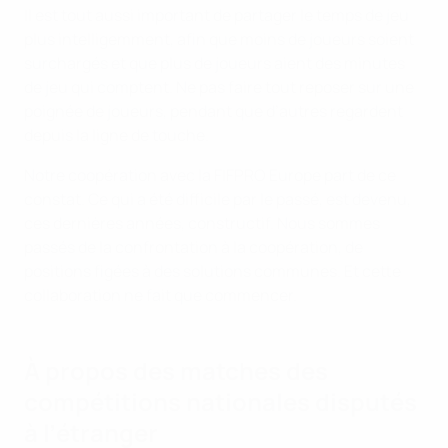
Il est tout aussi important de partager le temps de jeu
plus intelligemment, afin que moins de joueurs soient
surchargés et que plus de joueurs aient des minutes
de jeu qui comptent. Ne pas faire tout reposer sur une
poignée de joueurs, pendant que d’autres regardent
depuis la ligne de touche.
Notre coopération avec la FIFPRO Europe part de ce
constat. Ce qui a été difficile par le passé, est devenu,
ces dernières années, constructif. Nous sommes
passés de la confrontation à la coopération, de
positions figées à des solutions communes. Et cette
collaboration ne fait que commencer.
À propos des matches des
compétitions nationales disputés
à l’étranger