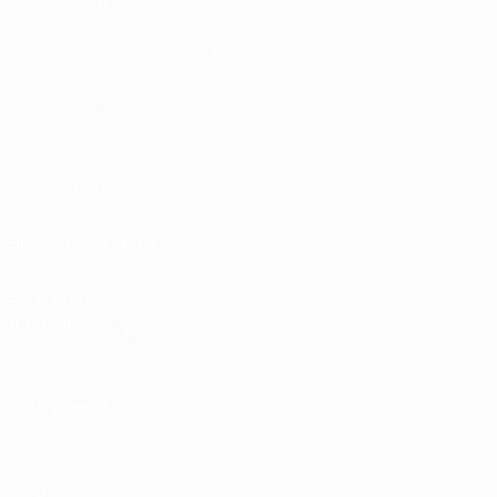
DÉCOUVRIR
PLUS
UEFA.tv
MyUEFA
Calendrier des
UC3
matches
Classements
Billets/Hospitalité
Boutique du
football d'équipes
nationales
Boutique des
compétitions
masculines de
clubs