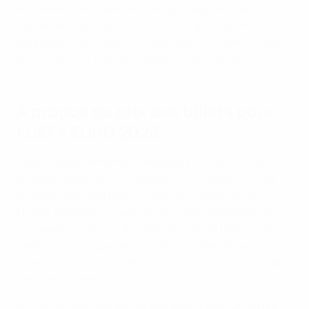
sécurité et l’inclusion ne sont pas opposés. Elles
dépendent l’une de l’autre. C’est l’esprit que nous
défendons, alors que nous travaillons, ensemble, pour
que l’avenir du football européen reste radieux.
À propos du prix des billets pour
l’UEFA EURO 2028
L’UEFA reste fermement engagée en faveur d’une
politique de billetterie favorable aux supporters. Cet
engagement sera particulièrement visible lors de
l’EURO 2028 pour lequel des principes équitables et
transparents, et non des algorithmes de tarification,
mettront les supporters au premier plan. Nous
n’exclurons pas les familles. Nous ne ferons pas de la
loyauté un luxe.
Un jeu qui sait fixer des limites peut durer. Un jeu qui