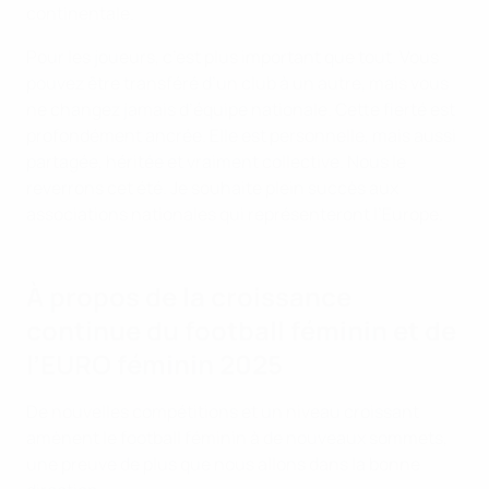
continentale.
Pour les joueurs, c’est plus important que tout. Vous
pouvez être transféré d’un club à un autre, mais vous
ne changez jamais d’équipe nationale. Cette fierté est
profondément ancrée. Elle est personnelle, mais aussi
partagée, héritée et vraiment collective. Nous le
reverrons cet été. Je souhaite plein succès aux
associations nationales qui représenteront l’Europe.
À propos de la croissance
continue du football féminin et de
l’EURO féminin 2025
De nouvelles compétitions et un niveau croissant
amènent le football féminin à de nouveaux sommets,
une preuve de plus que nous allons dans la bonne