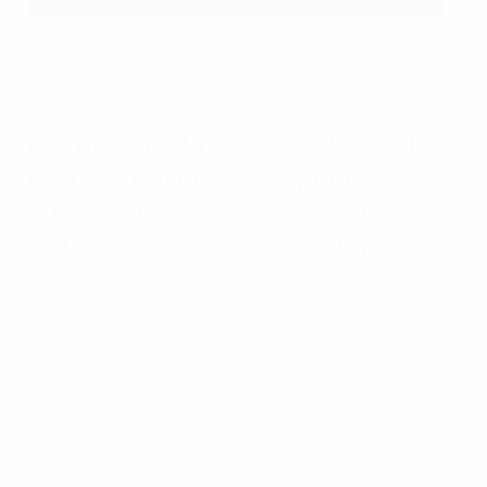
Fermin Lopez du FC Barcelone aux prises avec Alvaro
Carreras du Real Madrid CF pendant un match de La Liga.
Getty Images
À propos de la responsabilité du
football envers les supporters et
du dialogue renforcé avec les
organisations de supporters
Il y a une vérité essentielle que nous ne devons jamais
oublier : même les plus grandes réalisations collectives
restent vulnérables si elles sont déconnectées des
gens. Le football ne doit jamais faire cela. Il peut être
une grande scène, mais jamais un théâtre politique. Il
doit être un jeu pour tous et non un outil au service du
pouvoir.