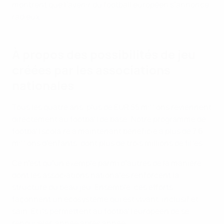
montrent que l’avenir du football européen s’annonce
radieux.
À propos des possibilités de jeu
créées par les associations
nationales
Tous les quatre ans, plus de EUR 55 millions reviennent
directement au football de base. Notre programme de
football scolaire a maintenant bénéficié à plus de 7,6
millions d’enfants, dont plus de trois millions de filles.
Ce n’est qu’un exemple parmi d’autres de la manière
dont les associations nationales renforcent la
structure du beau jeu. Ensemble, ces efforts
façonnent un écosystème qui est vivant, inclusif et
sain. Et ils permettent au football européen de se
renouveler, année après année.