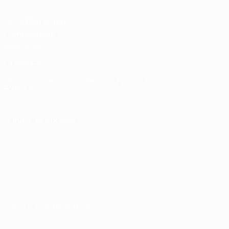
UEFA Men's Club
Competitions
Memorabilia
LANGUES
Français
English
Français
Deutsch
Русский
Español
Italiano
Português
SUIVEZ-NOUS SUR
Conditions d'utilisation