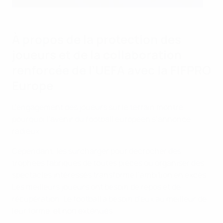
À propos de la protection des
joueurs et de la collaboration
renforcée de l’UEFA avec la FIFPRO
Europe
L’engagement des joueurs sur le terrain montre
pourquoi l’avenir du football européen s’annonce
radieux.
Cependant, les surcharger pour décrocher des
trophées fabriqués de toutes pièces ou organiser des
spectacles intéressés transforme l’ambition en excès.
Les meilleurs joueurs ont besoin de repos et de
récupération. Le football a besoin d’eux au meilleur de
leur forme, et non exténués.