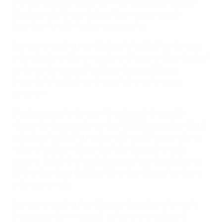
a choisi la devise suivante : « Unie dans la diversité ».
Quatre mots. Une ambition. Une mise en garde
discrète : l’unité n’est jamais garantie.
Dans un monde qui se déchire, le football continue à
créer des liens. Sur un continent fragmenté, le football
continue de rassembler. Dans des sociétés qui
divisent, le football continue d’offrir un langage
commun.
C’est pourquoi la devise « Unie dans la diversité »
n’appartient pas seulement à l’UE. Elle appartient tout
autant au football européen et à ses 55 associations
nationales. Des milliers de clubs. Des millions de
joueurs, de bénévoles et de supporters. Des histoires
différentes. Des réalités différentes. Et pourtant, une
même pyramide.
Dans un monde où les désaccords se transforment
trop souvent en irrespect, où les cris remplacent