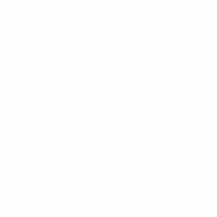
Les championnats nationaux tirent leur force de leur
territoire, de leurs traditions et des supporters
présents aux matches.
Exporter les matches de compétitions nationales à
l’étranger sert peut-être des intérêts à court terme,
mais cette pratique affaiblit les liens et la loyauté.
Comment construire une identité si l’on déracine le jeu
? Si on le retire à ceux qui chantent pendant 90
minutes, qui sont présents même sous la pluie, qui
suivent leur club à chaque compétition ? Comment
maintenir la passion locale si on la brade ?
Bien sûr, nous pouvons travailler à l’échelle mondiale.
Et bien sûr, nous le faisons. Mais jamais en sacrifiant
les racines pour augmenter notre influence.
Le football en Europe est plus solide lorsqu’il est