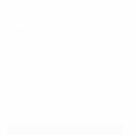
l’écoute, le football montre une autre voie, et insiste
sur le respect. Le respect entre rivaux. Le respect des
règles communes. Le respect du jeu lui-même.
Le respect est le super-pouvoir discret du football et
une valeur de plus en plus rare dans le monde actuel.
Lorsque le respect tient sous la pression, cela montre
que le football réussit là où trop souvent, la politique
échoue. C’est ainsi que s’exprime le leadership et que
le football européen avance : grâce à des décisions
prises avec responsabilité, guidées par l’unité et
ancrées dans la stabilité.
Malgré la cacophonie, malgré la pression, malgré les
doutes de certains, l’avenir du football européen
s’annonce radieux.