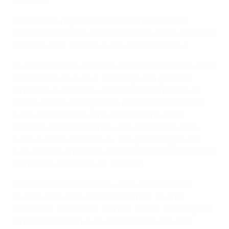
direction.
Il suffisait de regarder l’EURO féminin en Suisse
l’année dernière pour s’en convaincre. Ce tournoi a été
époustouflant, historique et surtout fédérateur.
Plus de 650 000 supporters ont rempli les stades. Tous
les matches, sauf deux, se sont joués à guichets
fermés. Plus d’un demi-milliard de téléspectateurs
dans le monde ont regardé la compétition. Pendant
quelques semaines, dans un monde troublé et
incertain, le football a à nouveau donné à l’Europe
quelque chose de précieux : une joie partagée, des
buts célébrés ensemble, des familles dans les tribunes,
des filles rêvant d’être sur le terrain.
Des moments comme ceux-ci nous rappellent le
pouvoir unique des compétitions pour équipes
nationales : rassembler, inspirer, exalter. Qu’il s’agisse
de football féminin ou de football masculin, elles