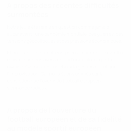
À propos des récentes difficultés
surmontées
Notre jeu a été remis en question comme jamais
auparavant : une pandémie mondiale, des guerres, des
tensions géopolitiques et des pressions économiques.
Et pourtant, le football européen a maintenu le cap. Il a
résisté, car nous avons choisi l’unité plutôt que la
division. Car nous avons choisi la gestion plutôt que
l’improvisation. Car nous étions animés par la
conviction que l’avenir du football européen
s’annonce radieux.
À propos de l’ouverture du
football européen et de sa fidélité
au modèle sportif européen