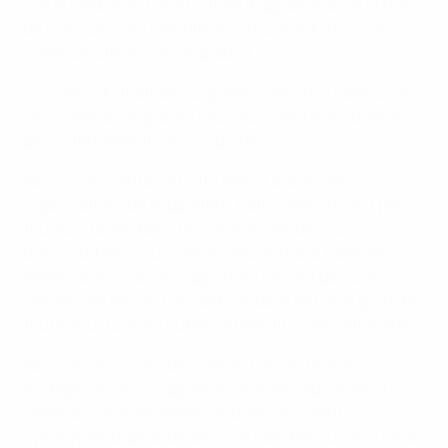
Car le football est une histoire d’appartenance et non
de marques. Une identité et non une industrie. Une
communauté et non un produit.
Si l’avenir du football européen s’annonce radieux, et il
l’est, c’est aussi grâce à ceux qui vivent le football le
plus intensément : les supporters.
Nous avons renforcé notre dialogue avec les
organisations de supporters. Notre relation n’est pas
toujours facile. Nous ne sommes pas toujours
d’accord. Mais nous restons toujours à la table des
négociations, car les supporters ne sont pas une
simple toile de fond. Ils sont à la base de notre sport. Et
toute structure qui oublie sa base finit par s’effondrer.
Nous devons ouvrir des portes, non les fermer.
Protéger les vrais supporters, non les repousser et
veiller à ce que les stades de domicile soient
synonymes d’appartenance, et non d’exclusion. Car la