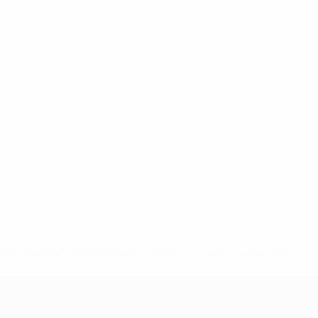
2-148df3adfcb7-1e200e38ed6f-1000--fifa-uefa-suspendem-
</a>