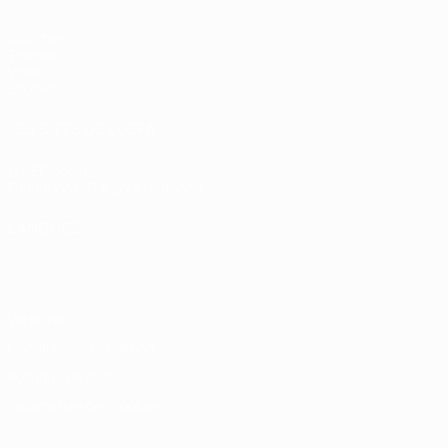
Matches
Tirages
Vidéo
Équipes
LES SITES DE L'UEFA
fr.UEFA.com
Fondation UEFA pour l'enfance
LANGUES
Français
English
Français
Deutsch
Русский
Español
Italiano
Vie privée
Conditions d'utilisation
Politique de cookies
Paramètres des cookies