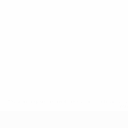
* Suspendue jusqu'à nouvel ordre. <a href='https://fr
equ
EURO féminin des moins de 19 ans d