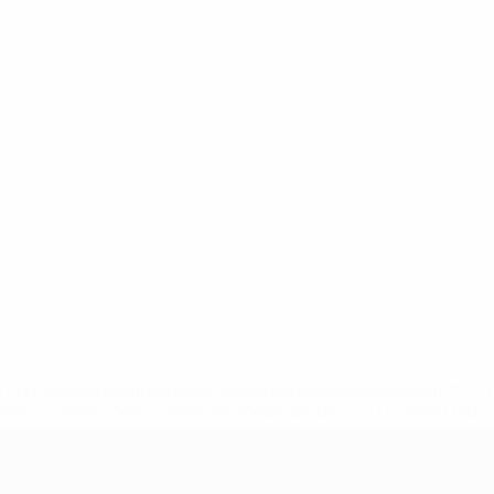
.uefa.com/insideuefa/mediaservices/mediareleases/news/027
ipas-e-seleccoes-russas-de-todas-as-prov/' >En savoir plus
e l’UEFA