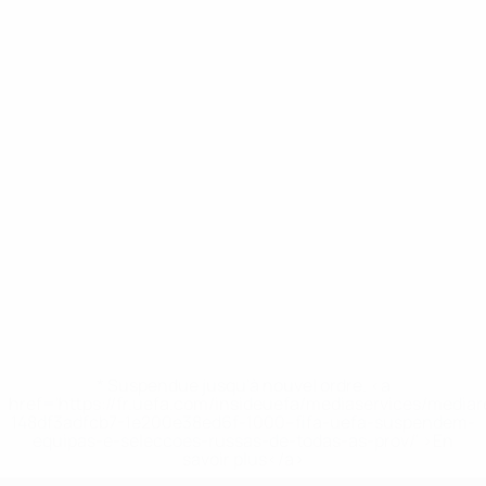
* Suspendue jusqu'à nouvel ordre. <a
href='https://fr.uefa.com/insideuefa/mediaservices/media
148df3adfcb7-1e200e38ed6f-1000--fifa-uefa-suspendem-
equipas-e-seleccoes-russas-de-todas-as-prov/' >En
savoir plus</a>