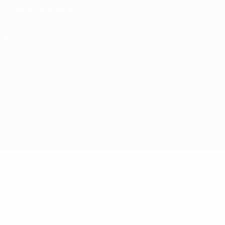
Conditions d'utilisation
Politique de cookies
Paramètres des cookies
© 1998-2026 UEFA. Tous droits réservés.
La désignation UEFA, le logo de l'UEFA et toutes les marques liées
aux compétitions de l'UEFA sont protégés en tant que marques
et/ou droits d'auteur de l'UEFA. Toute utilisation de ces marques
déposées à des fins commerciales est interdite. L'utilisation de la
plate-forme UEFA.com implique que vous acceptez les Conditions
générales et les Dispositions en matière de vie privée.