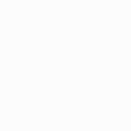
EURO féminin des moins de 19 ans d
Matches
Infos
Tirages
Histoire
Vidéo
À propos
Équipes
LES SITES DE
L'UEFA
fr.UEFA.com
Fondation
UEFA pour
l'enfance
LANGUES
Français
English
Français
Deutsch
Русский
Español
Italiano
Português
Vie privée