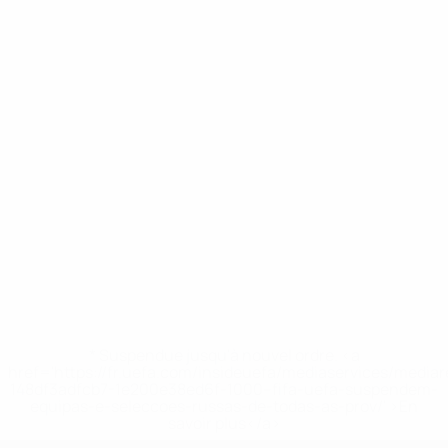
* Suspendue jusqu'à nouvel ordre. <a
href='https://fr.uefa.com/insideuefa/mediaservices/media
148df3adfcb7-1e200e38ed6f-1000--fifa-uefa-suspendem-
equipas-e-seleccoes-russas-de-todas-as-prov/' >En
savoir plus</a>