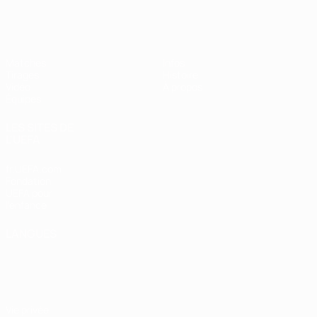
EURO féminin des moins de 19 ans d
Matches
Infos
Tirages
Histoire
Vidéo
À propos
Équipes
LES SITES DE
L'UEFA
fr.UEFA.com
Fondation
UEFA pour
l'enfance
LANGUES
Français
English
Français
Deutsch
Русский
Español
Italiano
Português
Vie privée