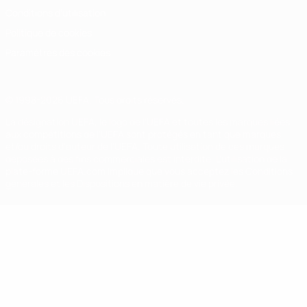
Conditions d'utilisation
Politique de cookies
Paramètres des cookies
© 1998-2026 UEFA. Tous droits réservés.
La désignation UEFA, le logo de l'UEFA et toutes les marques liées
aux compétitions de l'UEFA sont protégés en tant que marques
et/ou droits d'auteur de l'UEFA. Toute utilisation de ces marques
déposées à des fins commerciales est interdite. L'utilisation de la
plate-forme UEFA.com implique que vous acceptez les Conditions
générales et les Dispositions en matière de vie privée.