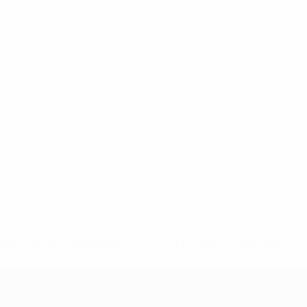
2-148df3adfcb7-1e200e38ed6f-1000--fifa-uefa-suspendem-
</a>