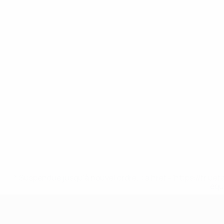
* Suspendue jusqu'à nouvel ordre. <a href='https://fr
equ
EURO féminin des moins de 19 ans d