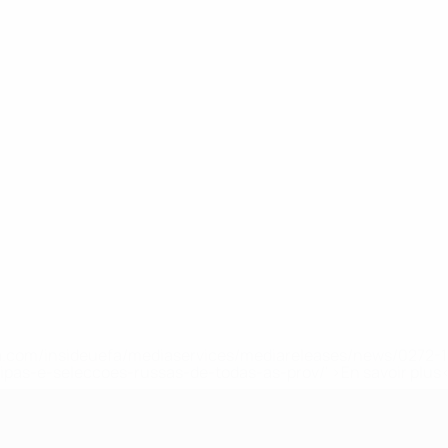
.uefa.com/insideuefa/mediaservices/mediareleases/news/027
ipas-e-seleccoes-russas-de-todas-as-prov/' >En savoir plus
e l’UEFA