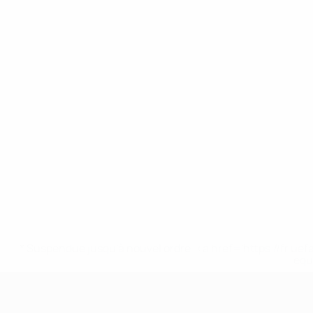
* Suspendue jusqu'à nouvel ordre. <a href='https://fr
equ
EURO féminin des moins de 19 ans d