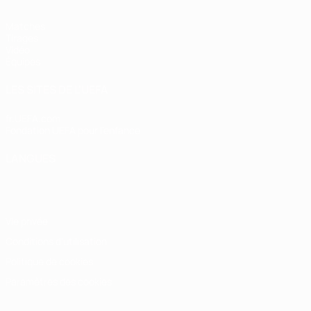
Matches
Tirages
Vidéo
Équipes
LES SITES DE L'UEFA
fr.UEFA.com
Fondation UEFA pour l'enfance
LANGUES
Français
English
Français
Deutsch
Русский
Español
Italiano
Vie privée
Conditions d'utilisation
Politique de cookies
Paramètres des cookies