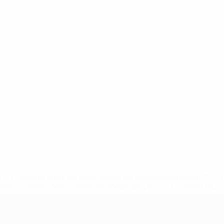
.uefa.com/insideuefa/mediaservices/mediareleases/news/027
ipas-e-seleccoes-russas-de-todas-as-prov/' >En savoir plus
e l’UEFA