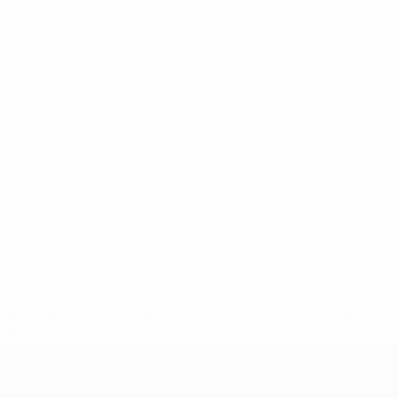
2-148df3adfcb7-1e200e38ed6f-1000--fifa-uefa-suspendem-
</a>