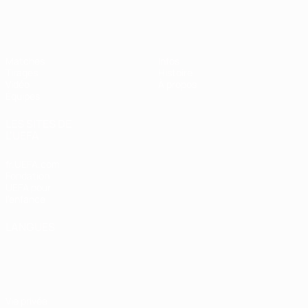
EURO féminin des moins de 19 ans d
Matches
Infos
Tirages
Histoire
Vidéo
À propos
Équipes
LES SITES DE
L'UEFA
fr.UEFA.com
Fondation
UEFA pour
l'enfance
LANGUES
Français
English
Français
Deutsch
Русский
Español
Italiano
Português
Vie privée