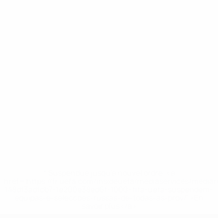
* Suspendue jusqu'à nouvel ordre. <a
href='https://fr.uefa.com/insideuefa/mediaservices/media
148df3adfcb7-1e200e38ed6f-1000--fifa-uefa-suspendem-
equipas-e-seleccoes-russas-de-todas-as-prov/' >En
savoir plus</a>