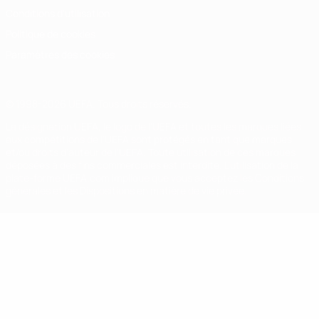
Conditions d'utilisation
Politique de cookies
Paramètres des cookies
© 1998-2026 UEFA. Tous droits réservés.
La désignation UEFA, le logo de l'UEFA et toutes les marques liées
aux compétitions de l'UEFA sont protégés en tant que marques
et/ou droits d'auteur de l'UEFA. Toute utilisation de ces marques
déposées à des fins commerciales est interdite. L'utilisation de la
plate-forme UEFA.com implique que vous acceptez les Conditions
générales et les Dispositions en matière de vie privée.