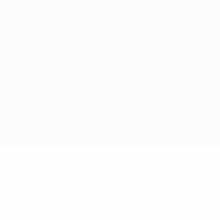
Conditions d'utilisation
Politique de cookies
Paramètres des cookies
© 1998-2026 UEFA. Tous droits réservés.
La désignation UEFA, le logo de l'UEFA et toutes les marques liées
aux compétitions de l'UEFA sont protégés en tant que marques
et/ou droits d'auteur de l'UEFA. Toute utilisation de ces marques
déposées à des fins commerciales est interdite. L'utilisation de la
plate-forme UEFA.com implique que vous acceptez les Conditions
générales et les Dispositions en matière de vie privée.