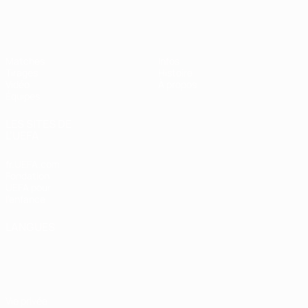
EURO féminin des moins de 19 ans d
Matches
Infos
Tirages
Histoire
Vidéo
À propos
Équipes
LES SITES DE
L'UEFA
fr.UEFA.com
Fondation
UEFA pour
l'enfance
LANGUES
Français
English
Français
Deutsch
Русский
Español
Italiano
Português
Vie privée