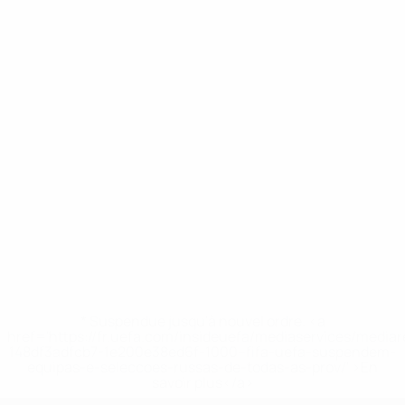
* Suspendue jusqu'à nouvel ordre. <a
href='https://fr.uefa.com/insideuefa/mediaservices/media
148df3adfcb7-1e200e38ed6f-1000--fifa-uefa-suspendem-
equipas-e-seleccoes-russas-de-todas-as-prov/' >En
savoir plus</a>