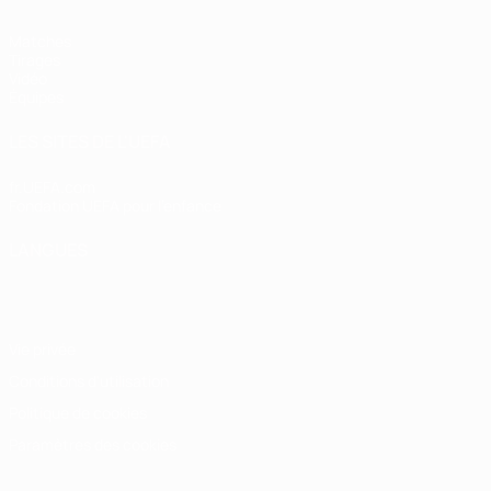
Matches
Tirages
Vidéo
Équipes
LES SITES DE L'UEFA
fr.UEFA.com
Fondation UEFA pour l'enfance
LANGUES
Français
English
Français
Deutsch
Русский
Español
Italiano
Vie privée
Conditions d'utilisation
Politique de cookies
Paramètres des cookies