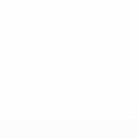
* Suspendue jusqu'à nouvel ordre. <a href='https://fr
equ
EURO féminin des moins de 19 ans d