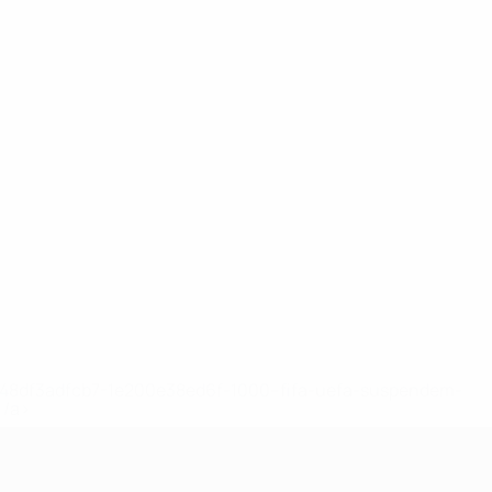
2-148df3adfcb7-1e200e38ed6f-1000--fifa-uefa-suspendem-
</a>