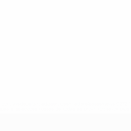
.uefa.com/insideuefa/mediaservices/mediareleases/news/027
ipas-e-seleccoes-russas-de-todas-as-prov/' >En savoir plus
e l’UEFA