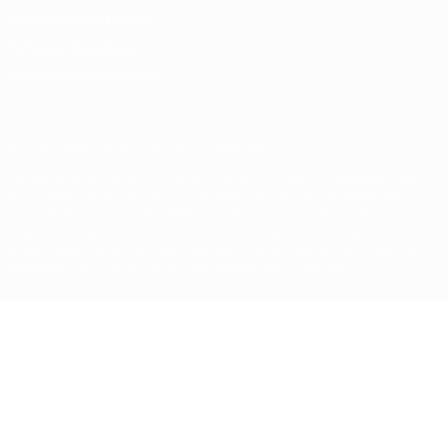
Conditions d'utilisation
Politique de cookies
Paramètres des cookies
© 1998-2026 UEFA. Tous droits réservés.
La désignation UEFA, le logo de l'UEFA et toutes les marques liées
aux compétitions de l'UEFA sont protégés en tant que marques
et/ou droits d'auteur de l'UEFA. Toute utilisation de ces marques
déposées à des fins commerciales est interdite. L'utilisation de la
plate-forme UEFA.com implique que vous acceptez les Conditions
générales et les Dispositions en matière de vie privée.