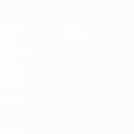
EURO féminin des moins de 19 ans d
Matches
Infos
Tirages
Histoire
Vidéo
À propos
Équipes
LES SITES DE
L'UEFA
fr.UEFA.com
Fondation
UEFA pour
l'enfance
LANGUES
Français
English
Français
Deutsch
Русский
Español
Italiano
Português
Vie privée