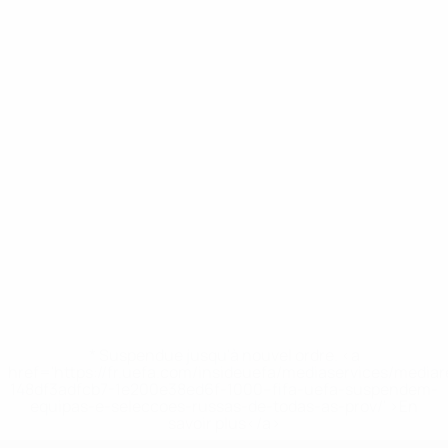
* Suspendue jusqu'à nouvel ordre. <a
href='https://fr.uefa.com/insideuefa/mediaservices/media
148df3adfcb7-1e200e38ed6f-1000--fifa-uefa-suspendem-
equipas-e-seleccoes-russas-de-todas-as-prov/' >En
savoir plus</a>