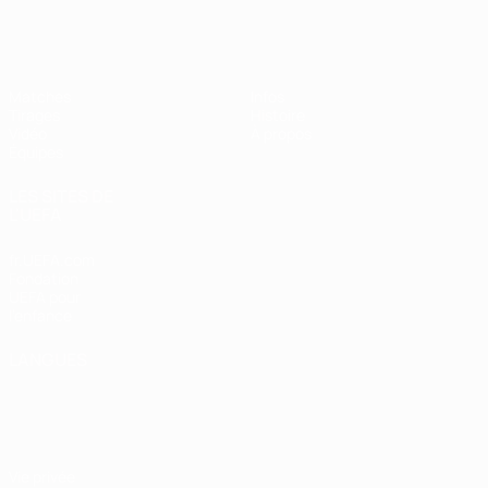
EURO féminin des moins de 19 ans d
Matches
Infos
Tirages
Histoire
Vidéo
À propos
Équipes
LES SITES DE
L'UEFA
fr.UEFA.com
Fondation
UEFA pour
l'enfance
LANGUES
Français
English
Français
Deutsch
Русский
Español
Italiano
Português
Vie privée