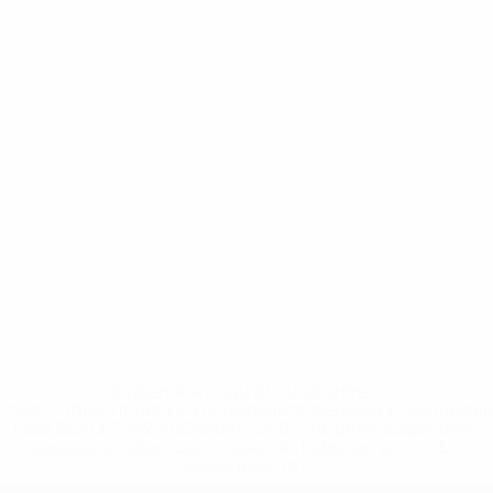
* Suspendue jusqu'à nouvel ordre. <a
href='https://fr.uefa.com/insideuefa/mediaservices/media
148df3adfcb7-1e200e38ed6f-1000--fifa-uefa-suspendem-
equipas-e-seleccoes-russas-de-todas-as-prov/' >En
savoir plus</a>