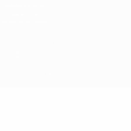
Conditions d'utilisation
Politique de cookies
Paramètres des cookies
© 1998-2026 UEFA. Tous droits réservés.
La désignation UEFA, le logo de l'UEFA et toutes les marques liées
aux compétitions de l'UEFA sont protégés en tant que marques
et/ou droits d'auteur de l'UEFA. Toute utilisation de ces marques
déposées à des fins commerciales est interdite. L'utilisation de la
plate-forme UEFA.com implique que vous acceptez les Conditions
générales et les Dispositions en matière de vie privée.