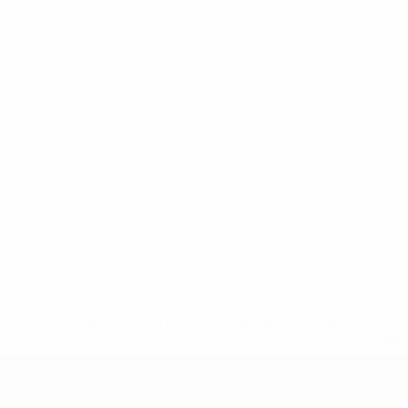
* Suspendue jusqu'à nouvel ordre. <a href='https://fr
equ
EURO féminin des moins de 19 ans d