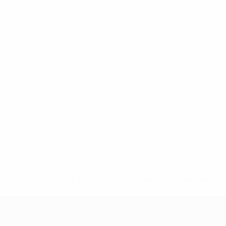
2-148df3adfcb7-1e200e38ed6f-1000--fifa-uefa-suspendem-
</a>