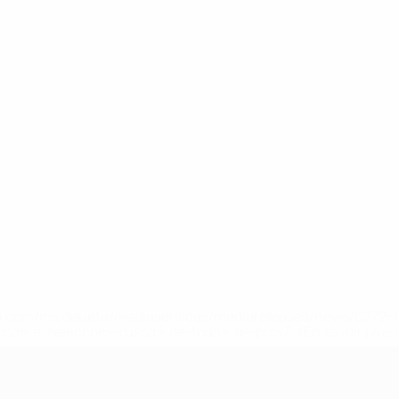
.uefa.com/insideuefa/mediaservices/mediareleases/news/027
ipas-e-seleccoes-russas-de-todas-as-prov/' >En savoir plus
e l’UEFA