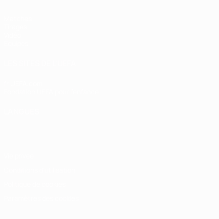
Matches
Tirages
Vidéo
Équipes
LES SITES DE L'UEFA
fr.UEFA.com
Fondation UEFA pour l'enfance
LANGUES
Français
English
Français
Deutsch
Русский
Español
Italiano
Vie privée
Conditions d'utilisation
Politique de cookies
Paramètres des cookies