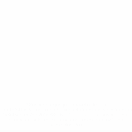
* Suspendue jusqu'à nouvel ordre. <a
href='https://fr.uefa.com/insideuefa/mediaservices/media
148df3adfcb7-1e200e38ed6f-1000--fifa-uefa-suspendem-
equipas-e-seleccoes-russas-de-todas-as-prov/' >En
savoir plus</a>