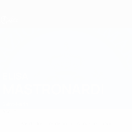
Passer
au
contenu
principal
EURO féminin des moins de 19 ans de l’UEFA
ELISA
Elisa Mastronardi Stats
MASTRONARDI
Saint-Marin
Accueil
Pas de données disponibles pour ce joueur