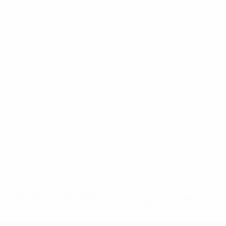
* Suspendue jusqu'à nouvel ordre. <a
href='https://fr.uefa.com/insideuefa/mediaservices/media
148df3adfcb7-1e200e38ed6f-1000--fifa-uefa-suspendem-
equipas-e-seleccoes-russas-de-todas-as-prov/' >En
savoir plus</a>