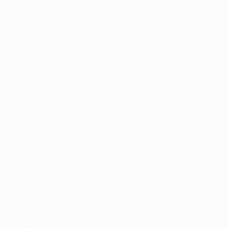
EURO féminin des moins de 19 ans d
Matches
Infos
Tirages
Histoire
Vidéo
À propos
Équipes
LES SITES DE
L'UEFA
fr.UEFA.com
Fondation
UEFA pour
l'enfance
LANGUES
Français
English
Français
Deutsch
Русский
Español
Italiano
Português
Vie privée