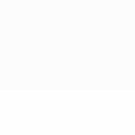
Conditions d'utilisation
Politique de cookies
Paramètres des cookies
© 1998-2026 UEFA. Tous droits réservés.
La désignation UEFA, le logo de l'UEFA et toutes les marques liées
aux compétitions de l'UEFA sont protégés en tant que marques
et/ou droits d'auteur de l'UEFA. Toute utilisation de ces marques
déposées à des fins commerciales est interdite. L'utilisation de la
plate-forme UEFA.com implique que vous acceptez les Conditions
générales et les Dispositions en matière de vie privée.