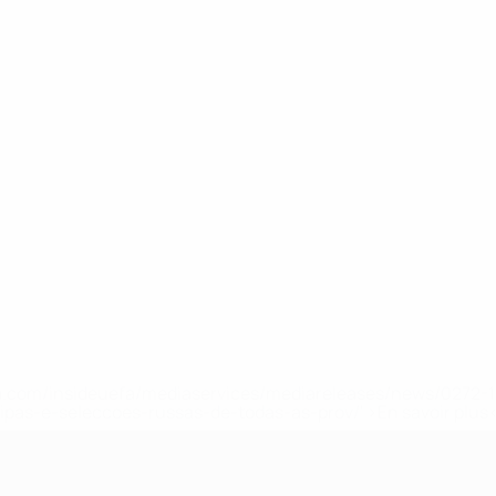
.uefa.com/insideuefa/mediaservices/mediareleases/news/027
ipas-e-seleccoes-russas-de-todas-as-prov/' >En savoir plus
e l’UEFA