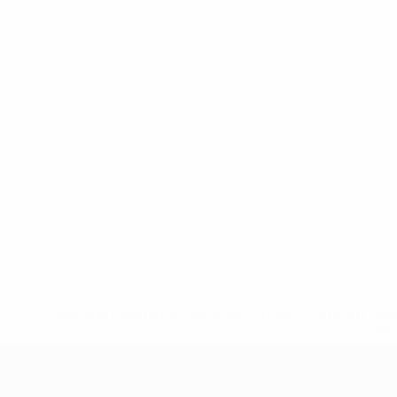
* Suspendue jusqu'à nouvel ordre. <a href='https://fr
equ
EURO féminin des moins de 19 ans d