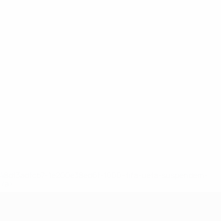
2-148df3adfcb7-1e200e38ed6f-1000--fifa-uefa-suspendem-
</a>