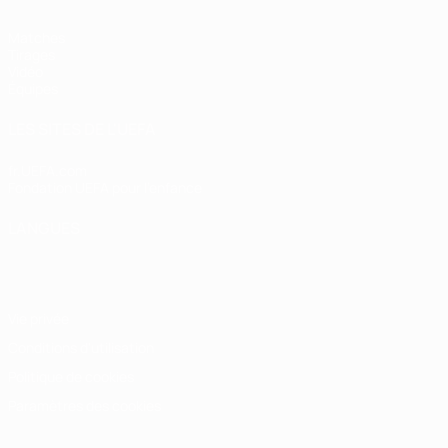
Matches
Tirages
Vidéo
Équipes
LES SITES DE L'UEFA
fr.UEFA.com
Fondation UEFA pour l'enfance
LANGUES
Français
English
Français
Deutsch
Русский
Español
Italiano
Vie privée
Conditions d'utilisation
Politique de cookies
Paramètres des cookies