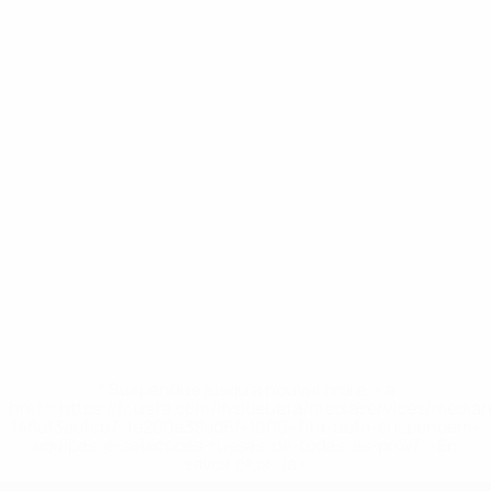
* Suspendue jusqu'à nouvel ordre. <a
href='https://fr.uefa.com/insideuefa/mediaservices/media
148df3adfcb7-1e200e38ed6f-1000--fifa-uefa-suspendem-
equipas-e-seleccoes-russas-de-todas-as-prov/' >En
savoir plus</a>