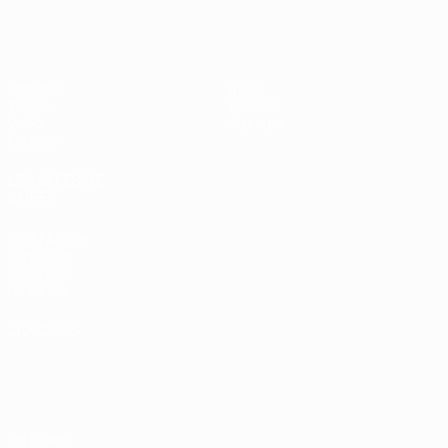
EURO féminin des moins de 19 ans d
Matches
Infos
Tirages
Histoire
Vidéo
À propos
Équipes
LES SITES DE
L'UEFA
fr.UEFA.com
Fondation
UEFA pour
l'enfance
LANGUES
Français
English
Français
Deutsch
Русский
Español
Italiano
Português
Vie privée