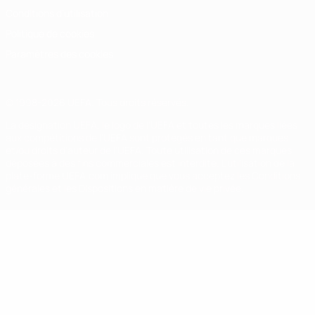
Conditions d'utilisation
Politique de cookies
Paramètres des cookies
© 1998-2026 UEFA. Tous droits réservés.
La désignation UEFA, le logo de l'UEFA et toutes les marques liées
aux compétitions de l'UEFA sont protégés en tant que marques
et/ou droits d'auteur de l'UEFA. Toute utilisation de ces marques
déposées à des fins commerciales est interdite. L'utilisation de la
plate-forme UEFA.com implique que vous acceptez les Conditions
générales et les Dispositions en matière de vie privée.