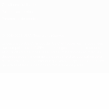
Conditions d'utilisation
Politique de cookies
Paramètres des cookies
© 1998-2026 UEFA. Tous droits réservés.
La désignation UEFA, le logo de l'UEFA et toutes les marques liées
aux compétitions de l'UEFA sont protégés en tant que marques
et/ou droits d'auteur de l'UEFA. Toute utilisation de ces marques
déposées à des fins commerciales est interdite. L'utilisation de la
plate-forme UEFA.com implique que vous acceptez les Conditions
générales et les Dispositions en matière de vie privée.