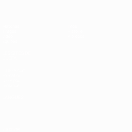
EURO féminin des moins de 19 ans d
Matches
Infos
Tirages
Histoire
Vidéo
À propos
Équipes
LES SITES DE
L'UEFA
fr.UEFA.com
Fondation
UEFA pour
l'enfance
LANGUES
Français
English
Français
Deutsch
Русский
Español
Italiano
Português
Vie privée