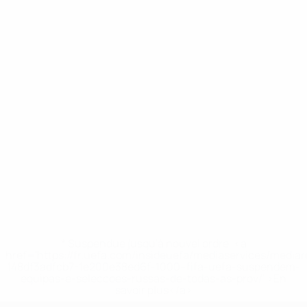
* Suspendue jusqu'à nouvel ordre. <a
href='https://fr.uefa.com/insideuefa/mediaservices/media
148df3adfcb7-1e200e38ed6f-1000--fifa-uefa-suspendem-
equipas-e-seleccoes-russas-de-todas-as-prov/' >En
savoir plus</a>