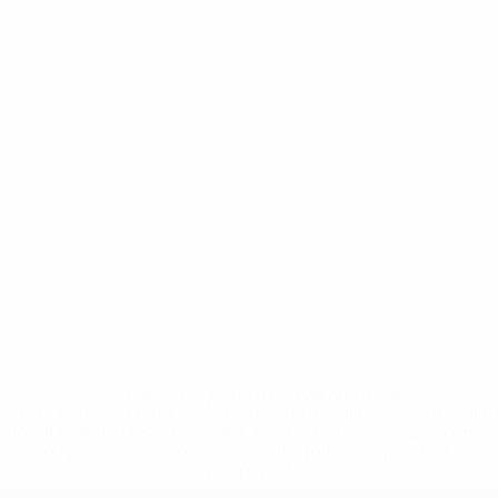
* Suspendue jusqu'à nouvel ordre. <a
href='https://fr.uefa.com/insideuefa/mediaservices/media
148df3adfcb7-1e200e38ed6f-1000--fifa-uefa-suspendem-
equipas-e-seleccoes-russas-de-todas-as-prov/' >En
savoir plus</a>