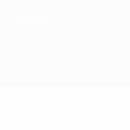
Conditions d'utilisation
Politique de cookies
Paramètres des cookies
© 1998-2026 UEFA. Tous droits réservés.
La désignation UEFA, le logo de l'UEFA et toutes les marques liées
aux compétitions de l'UEFA sont protégés en tant que marques
et/ou droits d'auteur de l'UEFA. Toute utilisation de ces marques
déposées à des fins commerciales est interdite. L'utilisation de la
plate-forme UEFA.com implique que vous acceptez les Conditions
générales et les Dispositions en matière de vie privée.