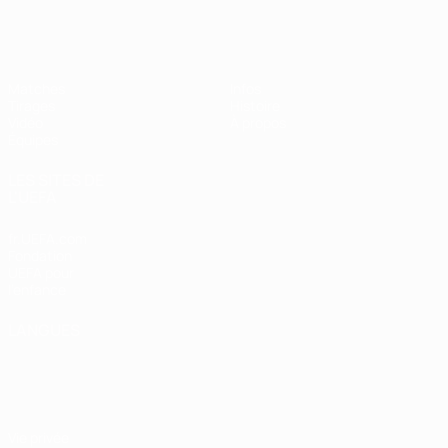
EURO féminin des moins de 19 ans d
Matches
Infos
Tirages
Histoire
Vidéo
À propos
Équipes
LES SITES DE
L'UEFA
fr.UEFA.com
Fondation
UEFA pour
l'enfance
LANGUES
Français
English
Français
Deutsch
Русский
Español
Italiano
Português
Vie privée