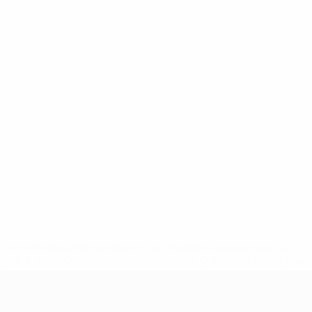
.uefa.com/insideuefa/mediaservices/mediareleases/news/027
ipas-e-seleccoes-russas-de-todas-as-prov/' >En savoir plus
e l’UEFA