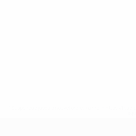
* Suspendue jusqu'à nouvel ordre. <a href='https://fr
equ
EURO féminin des moins de 19 ans d