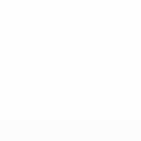
2-148df3adfcb7-1e200e38ed6f-1000--fifa-uefa-suspendem-
</a>