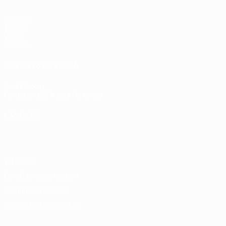
Matches
Tirages
Vidéo
Équipes
LES SITES DE L'UEFA
fr.UEFA.com
Fondation UEFA pour l'enfance
LANGUES
Français
English
Français
Deutsch
Русский
Español
Italiano
Vie privée
Conditions d'utilisation
Politique de cookies
Paramètres des cookies