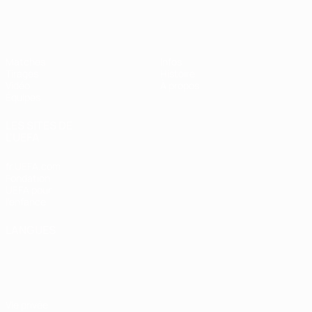
EURO féminin des moins de 19 ans d
Matches
Infos
Tirages
Histoire
Vidéo
À propos
Équipes
LES SITES DE
L'UEFA
fr.UEFA.com
Fondation
UEFA pour
l'enfance
LANGUES
Français
English
Français
Deutsch
Русский
Español
Italiano
Português
Vie privée