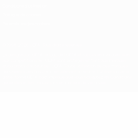
Conditions d'utilisation
Politique de cookies
Paramètres des cookies
© 1998-2026 UEFA. Tous droits réservés.
La désignation UEFA, le logo de l'UEFA et toutes les marques liées
aux compétitions de l'UEFA sont protégés en tant que marques
et/ou droits d'auteur de l'UEFA. Toute utilisation de ces marques
déposées à des fins commerciales est interdite. L'utilisation de la
plate-forme UEFA.com implique que vous acceptez les Conditions
générales et les Dispositions en matière de vie privée.