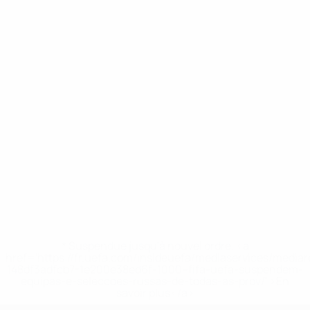
* Suspendue jusqu'à nouvel ordre. <a
href='https://fr.uefa.com/insideuefa/mediaservices/media
148df3adfcb7-1e200e38ed6f-1000--fifa-uefa-suspendem-
equipas-e-seleccoes-russas-de-todas-as-prov/' >En
savoir plus</a>