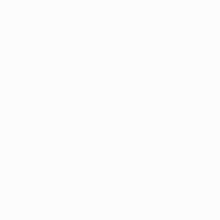
EURO féminin des moins de 19 ans d
Matches
Infos
Tirages
Histoire
Vidéo
À propos
Équipes
LES SITES DE
L'UEFA
fr.UEFA.com
Fondation
UEFA pour
l'enfance
LANGUES
Français
English
Français
Deutsch
Русский
Español
Italiano
Português
Vie privée