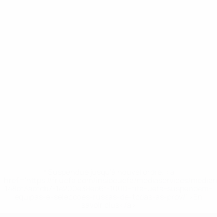
* Suspendue jusqu'à nouvel ordre. <a
href='https://fr.uefa.com/insideuefa/mediaservices/media
148df3adfcb7-1e200e38ed6f-1000--fifa-uefa-suspendem-
equipas-e-seleccoes-russas-de-todas-as-prov/' >En
savoir plus</a>