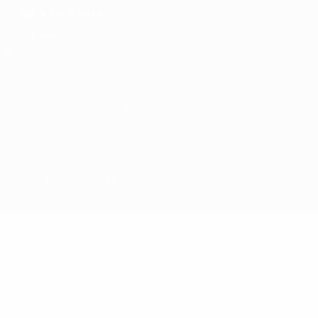
Conditions d'utilisation
Politique de cookies
Paramètres des cookies
© 1998-2026 UEFA. Tous droits réservés.
La désignation UEFA, le logo de l'UEFA et toutes les marques liées
aux compétitions de l'UEFA sont protégés en tant que marques
et/ou droits d'auteur de l'UEFA. Toute utilisation de ces marques
déposées à des fins commerciales est interdite. L'utilisation de la
plate-forme UEFA.com implique que vous acceptez les Conditions
générales et les Dispositions en matière de vie privée.