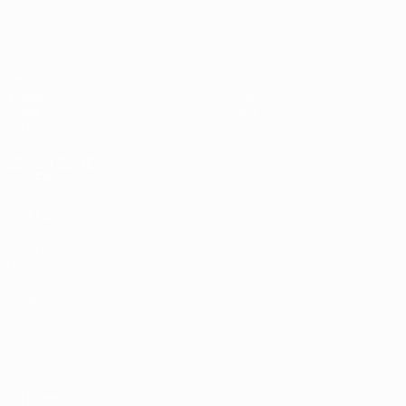
EURO féminin des moins de 19 ans d
Matches
Infos
Tirages
Histoire
Vidéo
À propos
Équipes
LES SITES DE
L'UEFA
fr.UEFA.com
Fondation
UEFA pour
l'enfance
LANGUES
Français
English
Français
Deutsch
Русский
Español
Italiano
Português
Vie privée