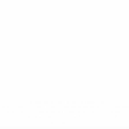
* Suspendue jusqu'à nouvel ordre. <a
href='https://fr.uefa.com/insideuefa/mediaservices/media
148df3adfcb7-1e200e38ed6f-1000--fifa-uefa-suspendem-
equipas-e-seleccoes-russas-de-todas-as-prov/' >En
savoir plus</a>