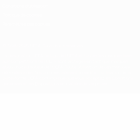
Conditions d'utilisation
Politique de cookies
Paramètres des cookies
© 1998-2026 UEFA. Tous droits réservés.
La désignation UEFA, le logo de l'UEFA et toutes les marques liées
aux compétitions de l'UEFA sont protégés en tant que marques
et/ou droits d'auteur de l'UEFA. Toute utilisation de ces marques
déposées à des fins commerciales est interdite. L'utilisation de la
plate-forme UEFA.com implique que vous acceptez les Conditions
générales et les Dispositions en matière de vie privée.