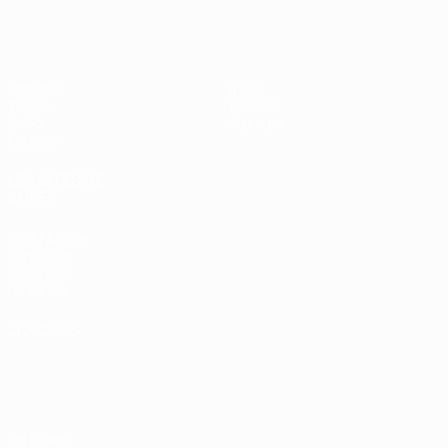
EURO féminin des moins de 19 ans d
Matches
Infos
Tirages
Histoire
Vidéo
À propos
Équipes
LES SITES DE
L'UEFA
fr.UEFA.com
Fondation
UEFA pour
l'enfance
LANGUES
Français
English
Français
Deutsch
Русский
Español
Italiano
Português
Vie privée