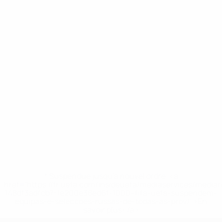
* Suspendue jusqu'à nouvel ordre. <a
href='https://fr.uefa.com/insideuefa/mediaservices/media
148df3adfcb7-1e200e38ed6f-1000--fifa-uefa-suspendem-
equipas-e-seleccoes-russas-de-todas-as-prov/' >En
savoir plus</a>