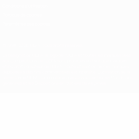
Conditions d'utilisation
Politique de cookies
Paramètres des cookies
© 1998-2026 UEFA. Tous droits réservés.
La désignation UEFA, le logo de l'UEFA et toutes les marques liées
aux compétitions de l'UEFA sont protégés en tant que marques
et/ou droits d'auteur de l'UEFA. Toute utilisation de ces marques
déposées à des fins commerciales est interdite. L'utilisation de la
plate-forme UEFA.com implique que vous acceptez les Conditions
générales et les Dispositions en matière de vie privée.