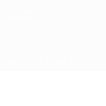
Conditions d'utilisation
Politique de cookies
Paramètres des cookies
© 1998-2026 UEFA. Tous droits réservés.
La désignation UEFA, le logo de l'UEFA et toutes les marques liées
aux compétitions de l'UEFA sont protégés en tant que marques
et/ou droits d'auteur de l'UEFA. Toute utilisation de ces marques
déposées à des fins commerciales est interdite. L'utilisation de la
plate-forme UEFA.com implique que vous acceptez les Conditions
générales et les Dispositions en matière de vie privée.