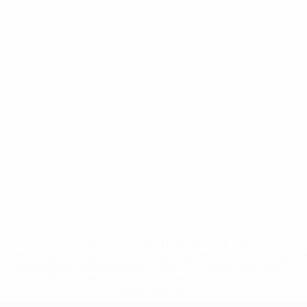
* Suspendue jusqu'à nouvel ordre. <a
href='https://fr.uefa.com/insideuefa/mediaservices/media
148df3adfcb7-1e200e38ed6f-1000--fifa-uefa-suspendem-
equipas-e-seleccoes-russas-de-todas-as-prov/' >En
savoir plus</a>