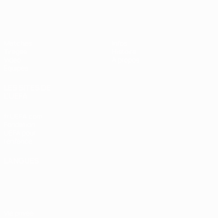
EURO féminin des moins de 19 ans d
Matches
Infos
Tirages
Histoire
Vidéo
À propos
Équipes
LES SITES DE
L'UEFA
fr.UEFA.com
Fondation
UEFA pour
l'enfance
LANGUES
Français
English
Français
Deutsch
Русский
Español
Italiano
Português
Vie privée