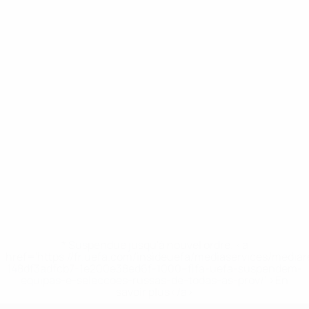
* Suspendue jusqu'à nouvel ordre. <a
href='https://fr.uefa.com/insideuefa/mediaservices/media
148df3adfcb7-1e200e38ed6f-1000--fifa-uefa-suspendem-
equipas-e-seleccoes-russas-de-todas-as-prov/' >En
savoir plus</a>