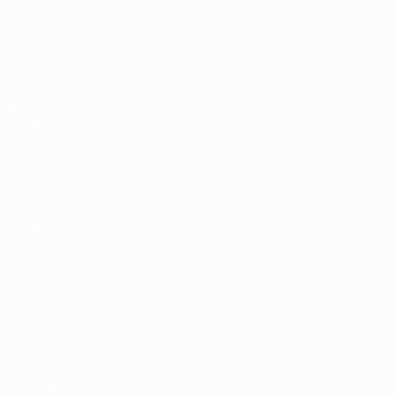
EURO féminin des moins de 19 ans d
Matches
Infos
Tirages
Histoire
Vidéo
À propos
Équipes
LES SITES DE
L'UEFA
fr.UEFA.com
Fondation
UEFA pour
l'enfance
LANGUES
Français
English
Français
Deutsch
Русский
Español
Italiano
Português
Vie privée