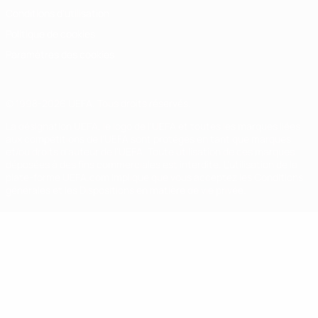
Conditions d'utilisation
Politique de cookies
Paramètres des cookies
© 1998-2026 UEFA. Tous droits réservés.
La désignation UEFA, le logo de l'UEFA et toutes les marques liées
aux compétitions de l'UEFA sont protégés en tant que marques
et/ou droits d'auteur de l'UEFA. Toute utilisation de ces marques
déposées à des fins commerciales est interdite. L'utilisation de la
plate-forme UEFA.com implique que vous acceptez les Conditions
générales et les Dispositions en matière de vie privée.