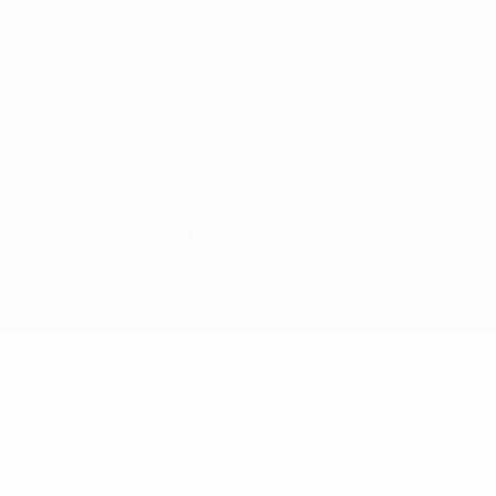
Conditions d'utilisation
Politique de cookies
Paramètres des cookies
© 1998-2026 UEFA. Tous droits réservés.
La désignation UEFA, le logo de l'UEFA et toutes les marques liées
aux compétitions de l'UEFA sont protégés en tant que marques
et/ou droits d'auteur de l'UEFA. Toute utilisation de ces marques
déposées à des fins commerciales est interdite. L'utilisation de la
plate-forme UEFA.com implique que vous acceptez les Conditions
générales et les Dispositions en matière de vie privée.