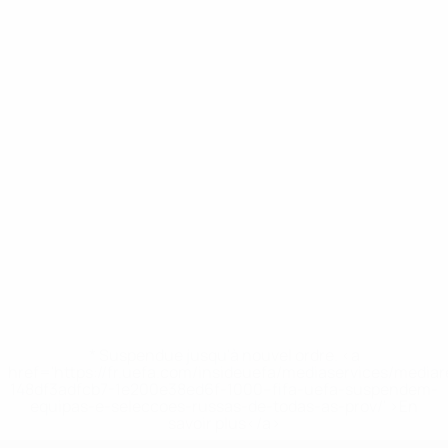
* Suspendue jusqu'à nouvel ordre. <a
href='https://fr.uefa.com/insideuefa/mediaservices/media
148df3adfcb7-1e200e38ed6f-1000--fifa-uefa-suspendem-
equipas-e-seleccoes-russas-de-todas-as-prov/' >En
savoir plus</a>