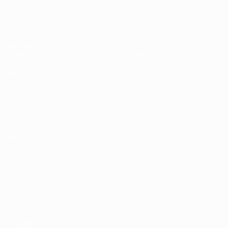
EURO féminin des moins de 19 ans d
Matches
Infos
Tirages
Histoire
Vidéo
À propos
Équipes
LES SITES DE
L'UEFA
fr.UEFA.com
Fondation
UEFA pour
l'enfance
LANGUES
Français
English
Français
Deutsch
Русский
Español
Italiano
Português
Vie privée