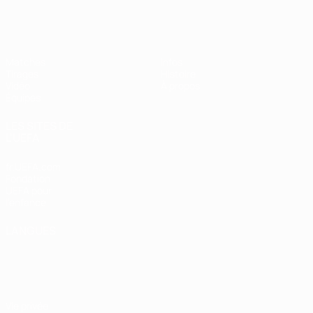
EURO féminin des moins de 19 ans d
Matches
Infos
Tirages
Histoire
Vidéo
À propos
Équipes
LES SITES DE
L'UEFA
fr.UEFA.com
Fondation
UEFA pour
l'enfance
LANGUES
Français
English
Français
Deutsch
Русский
Español
Italiano
Português
Vie privée