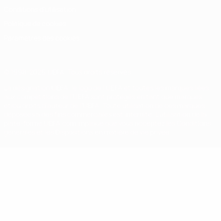
Conditions d'utilisation
Politique de cookies
Paramètres des cookies
© 1998-2026 UEFA. Tous droits réservés.
La désignation UEFA, le logo de l'UEFA et toutes les marques liées
aux compétitions de l'UEFA sont protégés en tant que marques
et/ou droits d'auteur de l'UEFA. Toute utilisation de ces marques
déposées à des fins commerciales est interdite. L'utilisation de la
plate-forme UEFA.com implique que vous acceptez les Conditions
générales et les Dispositions en matière de vie privée.