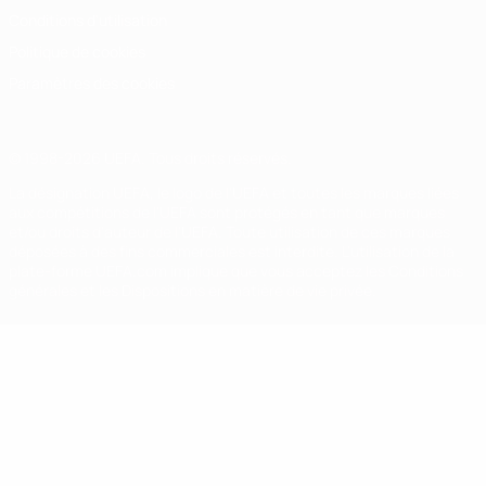
Conditions d'utilisation
Politique de cookies
Paramètres des cookies
© 1998-2026 UEFA. Tous droits réservés.
La désignation UEFA, le logo de l'UEFA et toutes les marques liées
aux compétitions de l'UEFA sont protégés en tant que marques
et/ou droits d'auteur de l'UEFA. Toute utilisation de ces marques
déposées à des fins commerciales est interdite. L'utilisation de la
plate-forme UEFA.com implique que vous acceptez les Conditions
générales et les Dispositions en matière de vie privée.