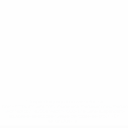
* Suspendue jusqu'à nouvel ordre. <a
href='https://fr.uefa.com/insideuefa/mediaservices/media
148df3adfcb7-1e200e38ed6f-1000--fifa-uefa-suspendem-
equipas-e-seleccoes-russas-de-todas-as-prov/' >En
savoir plus</a>