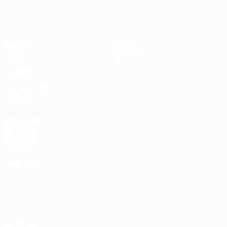
EURO féminin des moins de 19 ans d
Matches
Infos
Tirages
Histoire
Vidéo
À propos
Équipes
LES SITES DE
L'UEFA
fr.UEFA.com
Fondation
UEFA pour
l'enfance
LANGUES
Français
English
Français
Deutsch
Русский
Español
Italiano
Português
Vie privée