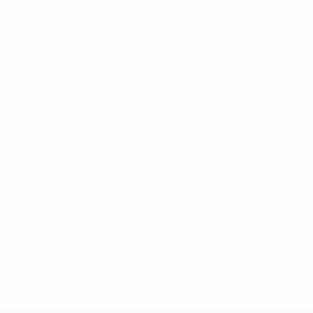
* Suspendue jusqu'à nouvel ordre. <a
href='https://fr.uefa.com/insideuefa/mediaservices/media
148df3adfcb7-1e200e38ed6f-1000--fifa-uefa-suspendem-
equipas-e-seleccoes-russas-de-todas-as-prov/' >En
savoir plus</a>