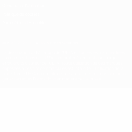
Conditions d'utilisation
Politique de cookies
Paramètres des cookies
© 1998-2026 UEFA. Tous droits réservés.
La désignation UEFA, le logo de l'UEFA et toutes les marques liées
aux compétitions de l'UEFA sont protégés en tant que marques
et/ou droits d'auteur de l'UEFA. Toute utilisation de ces marques
déposées à des fins commerciales est interdite. L'utilisation de la
plate-forme UEFA.com implique que vous acceptez les Conditions
générales et les Dispositions en matière de vie privée.