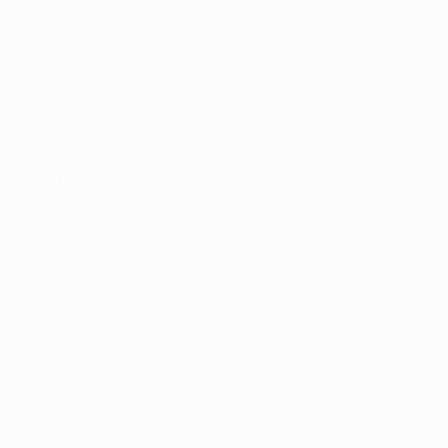
EURO féminin des moins de 19 ans d
Matches
Infos
Tirages
Histoire
Vidéo
À propos
Équipes
LES SITES DE
L'UEFA
fr.UEFA.com
Fondation
UEFA pour
l'enfance
LANGUES
Français
English
Français
Deutsch
Русский
Español
Italiano
Português
Vie privée