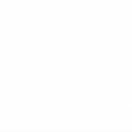
* Suspendue jusqu'à nouvel ordre. <a
href='https://fr.uefa.com/insideuefa/mediaservices/media
148df3adfcb7-1e200e38ed6f-1000--fifa-uefa-suspendem-
equipas-e-seleccoes-russas-de-todas-as-prov/' >En
savoir plus</a>