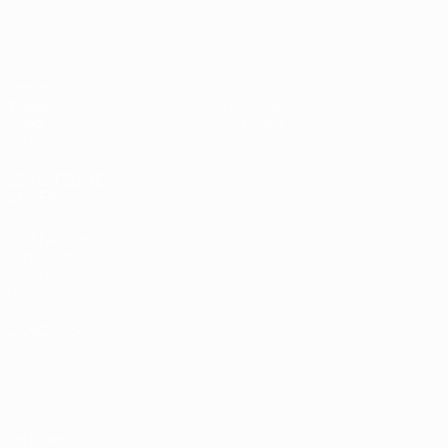
EURO féminin des moins de 19 ans d
Matches
Infos
Tirages
Histoire
Vidéo
À propos
Équipes
LES SITES DE
L'UEFA
fr.UEFA.com
Fondation
UEFA pour
l'enfance
LANGUES
Français
English
Français
Deutsch
Русский
Español
Italiano
Português
Vie privée