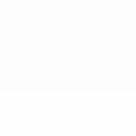
Conditions d'utilisation
Politique de cookies
Paramètres des cookies
© 1998-2026 UEFA. Tous droits réservés.
La désignation UEFA, le logo de l'UEFA et toutes les marques liées
aux compétitions de l'UEFA sont protégés en tant que marques
et/ou droits d'auteur de l'UEFA. Toute utilisation de ces marques
déposées à des fins commerciales est interdite. L'utilisation de la
plate-forme UEFA.com implique que vous acceptez les Conditions
générales et les Dispositions en matière de vie privée.