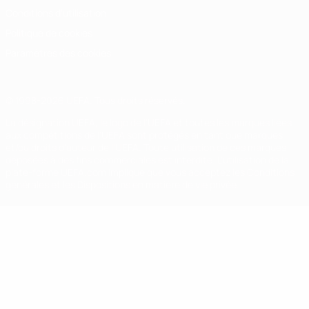
Conditions d'utilisation
Politique de cookies
Paramètres des cookies
© 1998-2026 UEFA. Tous droits réservés.
La désignation UEFA, le logo de l'UEFA et toutes les marques liées
aux compétitions de l'UEFA sont protégés en tant que marques
et/ou droits d'auteur de l'UEFA. Toute utilisation de ces marques
déposées à des fins commerciales est interdite. L'utilisation de la
plate-forme UEFA.com implique que vous acceptez les Conditions
générales et les Dispositions en matière de vie privée.