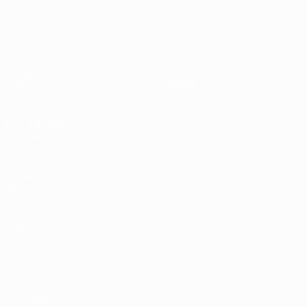
EURO féminin des moins de 19 ans d
Matches
Infos
Tirages
Histoire
Vidéo
À propos
Équipes
LES SITES DE
L'UEFA
fr.UEFA.com
Fondation
UEFA pour
l'enfance
LANGUES
Français
English
Français
Deutsch
Русский
Español
Italiano
Português
Vie privée