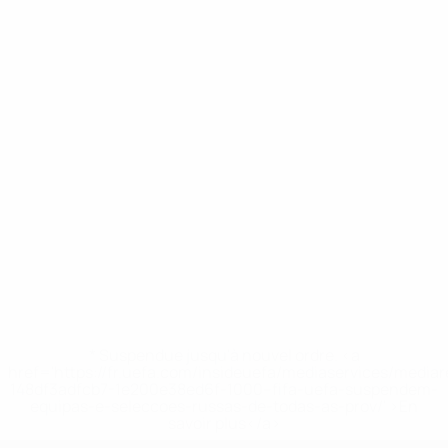
* Suspendue jusqu'à nouvel ordre. <a
href='https://fr.uefa.com/insideuefa/mediaservices/media
148df3adfcb7-1e200e38ed6f-1000--fifa-uefa-suspendem-
equipas-e-seleccoes-russas-de-todas-as-prov/' >En
savoir plus</a>